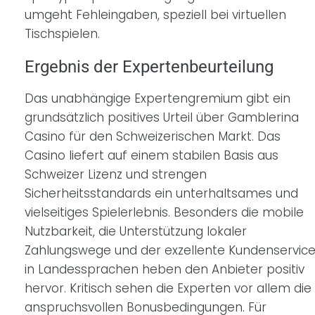
umgeht Fehleingaben, speziell bei virtuellen
Tischspielen.
Ergebnis der Expertenbeurteilung
Das unabhängige Expertengremium gibt ein
grundsätzlich positives Urteil über Gamblerina
Casino für den Schweizerischen Markt. Das
Casino liefert auf einem stabilen Basis aus
Schweizer Lizenz und strengen
Sicherheitsstandards ein unterhaltsames und
vielseitiges Spielerlebnis. Besonders die mobile
Nutzbarkeit, die Unterstützung lokaler
Zahlungswege und der exzellente Kundenservic
in Landessprachen heben den Anbieter positiv
hervor. Kritisch sehen die Experten vor allem die
anspruchsvollen Bonusbedingungen. Für