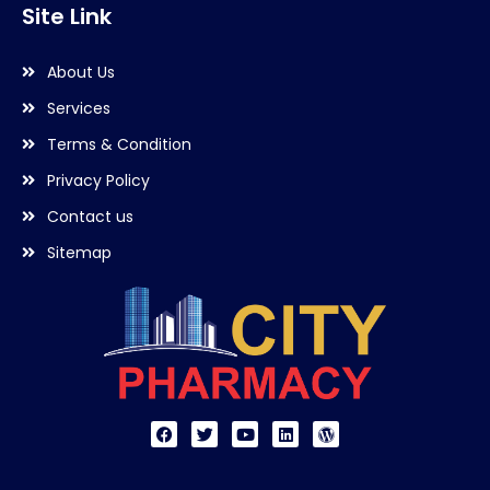
Site Link
About Us
Services
Terms & Condition
Privacy Policy
Contact us
Sitemap