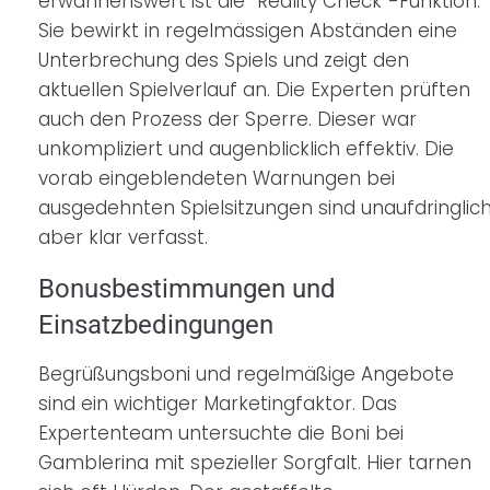
erwähnenswert ist die “Reality Check”-Funktion.
Sie bewirkt in regelmässigen Abständen eine
Unterbrechung des Spiels und zeigt den
aktuellen Spielverlauf an. Die Experten prüften
auch den Prozess der Sperre. Dieser war
unkompliziert und augenblicklich effektiv. Die
vorab eingeblendeten Warnungen bei
ausgedehnten Spielsitzungen sind unaufdringlich
aber klar verfasst.
Bonusbestimmungen und
Einsatzbedingungen
Begrüßungsboni und regelmäßige Angebote
sind ein wichtiger Marketingfaktor. Das
Expertenteam untersuchte die Boni bei
Gamblerina mit spezieller Sorgfalt. Hier tarnen