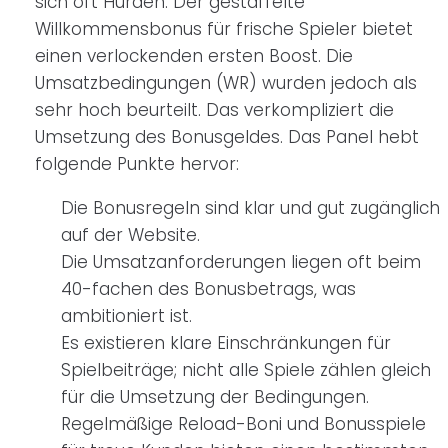
sich oft Hürden. Der gestaffelte
Willkommensbonus für frische Spieler bietet
einen verlockenden ersten Boost. Die
Umsatzbedingungen (WR) wurden jedoch als
sehr hoch beurteilt. Das verkompliziert die
Umsetzung des Bonusgeldes. Das Panel hebt
folgende Punkte hervor:
Die Bonusregeln sind klar und gut zugänglich
auf der Website.
Die Umsatzanforderungen liegen oft beim
40-fachen des Bonusbetrags, was
ambitioniert ist.
Es existieren klare Einschränkungen für
Spielbeiträge; nicht alle Spiele zählen gleich
für die Umsetzung der Bedingungen.
Regelmäßige Reload-Boni und Bonusspiele