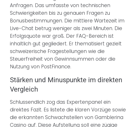
Anfragen. Das umfasste von technischen
Schwierigkeiten bis zu genauen Fragen zu
Bonusbestimmungen. Die mittlere Wartezeit im
Live-Chat betrug weniger als zwei Minuten. Die
Erfolgsquote war groß. Der FAQ-Bereich ist
inhaltlich gut gegliedert. Er thematisiert gezielt
schweizerische Fragestellungen wie die
Steuerfreiheit von Gewinnsummen oder die
Nutzung von PostFinance.
Stärken und Minuspunkte im direkten
Vergleich
Schlussendlich zog das Expertenpanel ein
direktes Fazit. Es listete die klaren Vorzüge sowie
die erkannten Schwachstellen von Gamblerina
Casino auf. Diese Aufstellung soll eine zügige