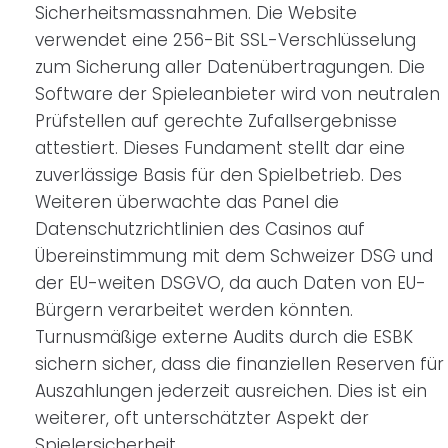
Sicherheitsmassnahmen. Die Website
verwendet eine 256-Bit SSL-Verschlüsselung
zum Sicherung aller Datenübertragungen. Die
Software der Spieleanbieter wird von neutralen
Prüfstellen auf gerechte Zufallsergebnisse
attestiert. Dieses Fundament stellt dar eine
zuverlässige Basis für den Spielbetrieb. Des
Weiteren überwachte das Panel die
Datenschutzrichtlinien des Casinos auf
Übereinstimmung mit dem Schweizer DSG und
der EU-weiten DSGVO, da auch Daten von EU-
Bürgern verarbeitet werden könnten.
Turnusmäßige externe Audits durch die ESBK
sichern sicher, dass die finanziellen Reserven für
Auszahlungen jederzeit ausreichen. Dies ist ein
weiterer, oft unterschätzter Aspekt der
Spielersicherheit.