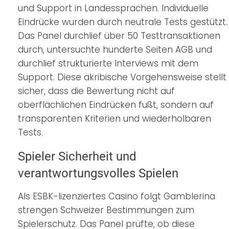
und Support in Landessprachen. Individuelle
Eindrücke wurden durch neutrale Tests gestützt.
Das Panel durchlief über 50 Testtransaktionen
durch, untersuchte hunderte Seiten AGB und
durchlief strukturierte Interviews mit dem
Support. Diese akribische Vorgehensweise stellt
sicher, dass die Bewertung nicht auf
oberflächlichen Eindrücken fußt, sondern auf
transparenten Kriterien und wiederholbaren
Tests.
Spieler Sicherheit und
verantwortungsvolles Spielen
Als ESBK-lizenziertes Casino folgt Gamblerina
strengen Schweizer Bestimmungen zum
Spielerschutz. Das Panel prüfte, ob diese