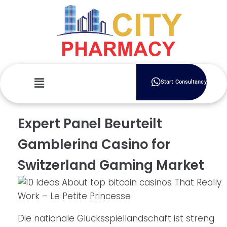
Start Consultancy
Expert Panel Beurteilt
Gamblerina Casino for
Switzerland Gaming Market
Die nationale Glücksspiellandschaft ist streng