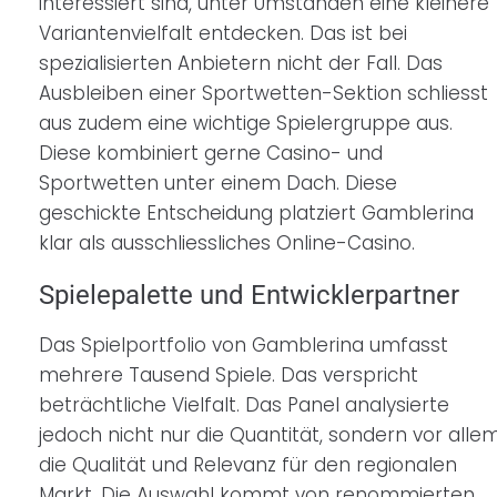
interessiert sind, unter Umständen eine kleinere
Variantenvielfalt entdecken. Das ist bei
spezialisierten Anbietern nicht der Fall. Das
Ausbleiben einer Sportwetten-Sektion schliesst
aus zudem eine wichtige Spielergruppe aus.
Diese kombiniert gerne Casino- und
Sportwetten unter einem Dach. Diese
geschickte Entscheidung platziert Gamblerina
klar als ausschliessliches Online-Casino.
Spielepalette und Entwicklerpartner
Das Spielportfolio von Gamblerina umfasst
mehrere Tausend Spiele. Das verspricht
beträchtliche Vielfalt. Das Panel analysierte
jedoch nicht nur die Quantität, sondern vor alle
die Qualität und Relevanz für den regionalen
Markt. Die Auswahl kommt von renommierten