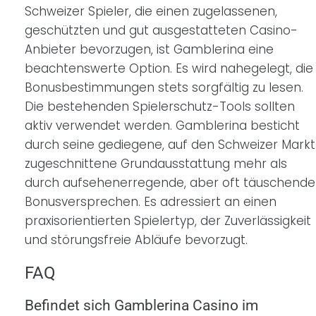
Schweizer Spieler, die einen zugelassenen,
geschützten und gut ausgestatteten Casino-
Anbieter bevorzugen, ist Gamblerina eine
beachtenswerte Option. Es wird nahegelegt, die
Bonusbestimmungen stets sorgfältig zu lesen.
Die bestehenden Spielerschutz-Tools sollten
aktiv verwendet werden. Gamblerina besticht
durch seine gediegene, auf den Schweizer Markt
zugeschnittene Grundausstattung mehr als
durch aufsehenerregende, aber oft täuschende
Bonusversprechen. Es adressiert an einen
praxisorientierten Spielertyp, der Zuverlässigkeit
und störungsfreie Abläufe bevorzugt.
FAQ
Befindet sich Gamblerina Casino im