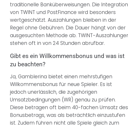
traditionelle Banküberweisungen. Die Integration
von TWINT und PostFinance wird besonders
wertgeschätzt. Auszahlungen bleiben in der
Regel ohne Gebühren. Die Dauer hängt von der
ausgesuchten Methode ab. TWINT-Auszahlunge
stehen oft in von 24 Stunden abrufbar.
Gibt es ein Willkommensbonus und was ist
zu beachten?
Ja, Gamblerina bietet einen mehrstufigen
Willkommensbonus für neue Spieler. Es ist
jedoch unerlässlich, die zugehörigen
Umsatzbedingungen (WR) genau zu prüfen.
Diese betragen oft beim 40-fachen Umsatz des
Bonusbetrags, was als beträchtlich einzustufen
ist. Zudem führen nicht alle Spiele gleich zum