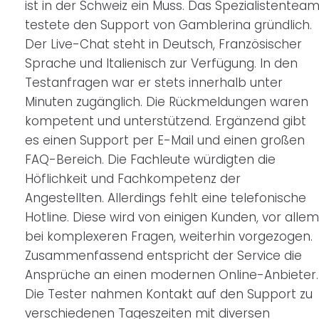
ist in der Schweiz ein Muss. Das Spezialistentea
testete den Support von Gamblerina gründlich.
Der Live-Chat steht in Deutsch, Französischer
Sprache und Italienisch zur Verfügung. In den
Testanfragen war er stets innerhalb unter
Minuten zugänglich. Die Rückmeldungen waren
kompetent und unterstützend. Ergänzend gibt
es einen Support per E-Mail und einen großen
FAQ-Bereich. Die Fachleute würdigten die
Höflichkeit und Fachkompetenz der
Angestellten. Allerdings fehlt eine telefonische
Hotline. Diese wird von einigen Kunden, vor allem
bei komplexeren Fragen, weiterhin vorgezogen.
Zusammenfassend entspricht der Service die
Ansprüche an einen modernen Online-Anbieter.
Die Tester nahmen Kontakt auf den Support zu
verschiedenen Tageszeiten mit diversen