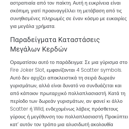
αστραπιαία από τον παίκτη. Αυτή η ευκρίνεια είναι
σκόπιμη, γιατί προαναγγέλλει τη μετάβαση από τις
συνηθισμένες πληρωμές σε έναν κόσμο με ευκαιρίες
για μεγάλα χρήματα.
Παραδείγματα Καταστάσεις
Μεγάλων Κερδών
Οραματίσου αυτό το παράδειγμα: Σε μια γύρισμα στο
Fire Joker Slot, εμφανίζονται 4 Scatter symbols.
Αυτό δεν αρχίζει αποκλειστικά τη σειρά δωρεάν
γυρισμάτων, αλλά είναι δυνατό να συνδυάζεται και
από κάποιον πρωταρχικό πολλαπλασιαστή. Κατά τη
περίοδο των δωρεάν γυρισμάτων, αν φανεί κι άλλο
Scatter ή Wild, ενδεχομένως λάβεις πρόσθετους
γύρους ή μεγέθυνση του πολλαπλασιαστή. Προκύπτει
κατ’ αυτόν τον τρόπο μια αλυσιδωτή ακολουθία