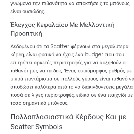
γνώμονα την πιθανότητα να αποκτήσεις το μπόνους
είναι ουσιώδης.
Έλεγχος Κεφαλαίου Με Μελλοντική
Προοπτική
Δεδομένου ότι τα Scatter φέρνουν στα μεγαλύτερα
κέρδη, είναι φυσικό να έχεις ένα budget που σου
επιτρέπει αρκετές περιστροφές για να αυξηθούν οι
πιθανότητες να τα δεις. Ένας ομοιόμορφος ρυθμός με
μικρά ποντάρισμα σε πολλούς γύρους είναι πιθανό ν
αποδώσει καλύτερα από το να διακινδυνεύεις μεγάλα
ποσά σε λίγες περιστροφές, ειδικά σε ένα παιχνίδι με
τόσο σημαντικό μπόνους.
Πολλαπλασιαστικά Κέρδους Και με
Scatter Symbols