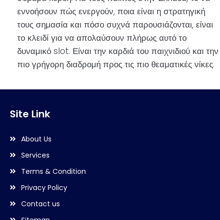
εννοήσουν πώς ενεργούν, ποια είναι η στρατηγική
τους σημασία και πόσο συχνά παρουσιάζονται, είναι
το κλειδί για να απολαύσουν πλήρως αυτό το
δυναμικό slot. Είναι την καρδιά του παιχνιδιού και την
πιο γρήγορη διαδρομή προς τις πιο θεαματικές νίκες.
Site Link
About Us
Services
Terms & Condition
Privacy Policy
Contact us
Sitemap