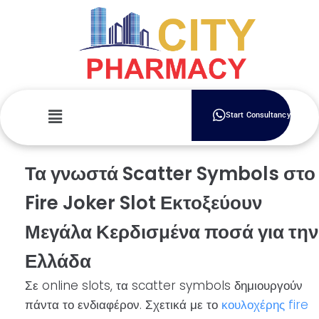
Start Consultancy
Τα γνωστά Scatter Symbols στο
Fire Joker Slot Εκτοξεύουν
Μεγάλα Κερδισμένα ποσά για την
Ελλάδα
Σε online slots, τα scatter symbols δημιουργούν
πάντα το ενδιαφέρον. Σχετικά με το
κουλοχέρης fire