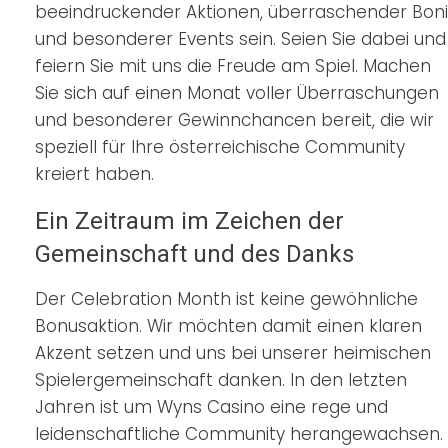
beeindruckender Aktionen, überraschender Boni
und besonderer Events sein. Seien Sie dabei und
feiern Sie mit uns die Freude am Spiel. Machen
Sie sich auf einen Monat voller Überraschungen
und besonderer Gewinnchancen bereit, die wir
speziell für Ihre österreichische Community
kreiert haben.
Ein Zeitraum im Zeichen der
Gemeinschaft und des Danks
Der Celebration Month ist keine gewöhnliche
Bonusaktion. Wir möchten damit einen klaren
Akzent setzen und uns bei unserer heimischen
Spielergemeinschaft danken. In den letzten
Jahren ist um Wyns Casino eine rege und
leidenschaftliche Community herangewachsen.