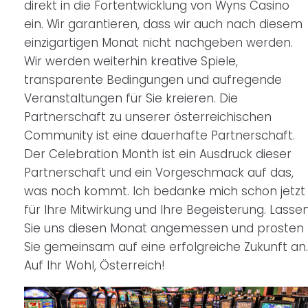
direkt in die Fortentwicklung von Wyns Casino
ein. Wir garantieren, dass wir auch nach diesem
einzigartigen Monat nicht nachgeben werden.
Wir werden weiterhin kreative Spiele,
transparente Bedingungen und aufregende
Veranstaltungen für Sie kreieren. Die
Partnerschaft zu unserer österreichischen
Community ist eine dauerhafte Partnerschaft.
Der Celebration Month ist ein Ausdruck dieser
Partnerschaft und ein Vorgeschmack auf das,
was noch kommt. Ich bedanke mich schon jetzt
für Ihre Mitwirkung und Ihre Begeisterung. Lasse
Sie uns diesen Monat angemessen und prosten
Sie gemeinsam auf eine erfolgreiche Zukunft an.
Auf Ihr Wohl, Österreich!