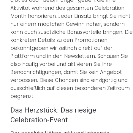
gibt es auch Belohnungen geben, die Ihre
Aktivität während des gesamten Celebration
Month honorieren. Jeder Einsatz bringt Sie nicht
nur einem möglichen Gewinn näher, sondern
kann auch zusätzliche Bonusvorteile bringen. Die
konkreten Details zu den Promotionen
bekanntgeben wir zeitnah direkt auf der
Plattform und in den Newslettern. Schauen Sie
also häufig vorbei und aktivieren Sie Ihre
Benachrichtigungen, damit Sie kein Angebot
verpassen. Diese Chancen sind einzigartig und
ausschließlich auf diesen besonderen Zeitraum
begrenzt.
Das Herzstück: Das riesige
Celebration-Event