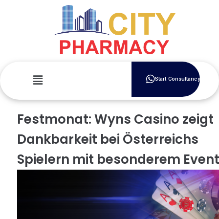
Start Consultancy
Festmonat: Wyns Casino zeigt
Dankbarkeit bei Österreichs
Spielern mit besonderem Even