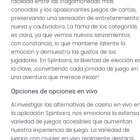
facilidad entre las tragamonedas más
conocidas y los apasionantes juegos de cartas,
preservando una sensación de entretenimiento
nueva y cautivadora. La fama de los categorías
es clara, ya que vemos nuevos lanzamientos
con constancia, lo que mantiene latente la
emoción y demuestra las gustos de los
jugadores. En Spinbara, la libertad de elección e
la clave, ¡convirtiendo cada jornada de juego en
una aventura que merece iniciar!
Opciones de opciones en vivo
Al investigar las alternativas de casino en vivo e
la aplicación Spinbara, nos emociona la extensa
variedad de juegos accesibles que aumentan
nuestra experiencia de juego. La variedad de
juegos con crupier en vivo realmente destaca,