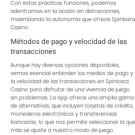
Con estas prácticas funciones, podemos
adentrarnos en la acción sin distracciones,
maximizando la autonomía que ofrece Spinbara
Casino.
Métodos de pago y velocidad de las
transacciones
Aunque hay diversas opciones disponibles,
vemos esencial entender los medios de pago y
la velocidad de las transacciones en Spinbara
Casino para disfrutar de una vivencia de juego
sin problemas. La app ofrece una amplia gama
de alternativas, que incluyen tarjetas de crédito,
monederos electrónicos y transferencias
bancarias, lo que nos permite seleccionar la qu
más se ajuste a nuestro modo de juego.