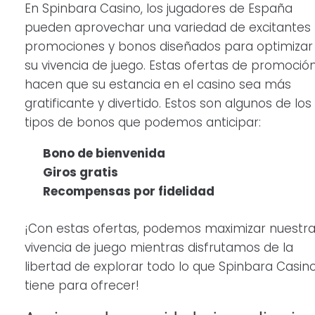
En Spinbara Casino, los jugadores de España
pueden aprovechar una variedad de excitantes
promociones y bonos diseñados para optimizar
su vivencia de juego. Estas ofertas de promoció
hacen que su estancia en el casino sea más
gratificante y divertido. Estos son algunos de los
tipos de bonos que podemos anticipar:
Bono de bienvenida
Giros gratis
Recompensas por fidelidad
¡Con estas ofertas, podemos maximizar nuestr
vivencia de juego mientras disfrutamos de la
libertad de explorar todo lo que Spinbara Casin
tiene para ofrecer!