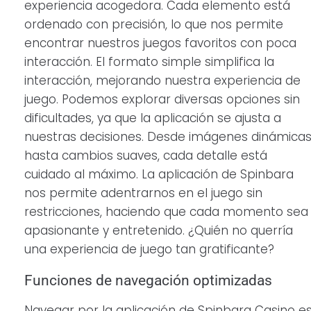
experiencia acogedora. Cada elemento está
ordenado con precisión, lo que nos permite
encontrar nuestros juegos favoritos con poca
interacción. El formato simple simplifica la
interacción, mejorando nuestra experiencia de
juego. Podemos explorar diversas opciones sin
dificultades, ya que la aplicación se ajusta a
nuestras decisiones. Desde imágenes dinámica
hasta cambios suaves, cada detalle está
cuidado al máximo. La aplicación de Spinbara
nos permite adentrarnos en el juego sin
restricciones, haciendo que cada momento sea
apasionante y entretenido. ¿Quién no querría
una experiencia de juego tan gratificante?
Funciones de navegación optimizadas
Navegar por la aplicación de Spinbara Casino e