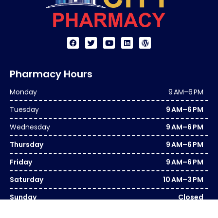
Pharmacy Hours
Monday
9 AM–6 PM
Tuesday
9 AM–6 PM
Wednesday
9 AM–6 PM
Thursday
9 AM–6 PM
Friday
9 AM–6 PM
Saturday
10 AM–3 PM
Sunday
Closed