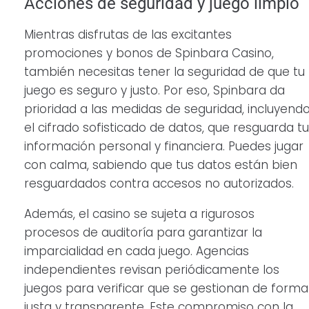
Acciones de seguridad y juego limpio
Mientras disfrutas de las excitantes
promociones y bonos de Spinbara Casino,
también necesitas tener la seguridad de que tu
juego es seguro y justo. Por eso, Spinbara da
prioridad a las medidas de seguridad, incluyend
el cifrado sofisticado de datos, que resguarda tu
información personal y financiera. Puedes jugar
con calma, sabiendo que tus datos están bien
resguardados contra accesos no autorizados.
Además, el casino se sujeta a rigurosos
procesos de auditoría para garantizar la
imparcialidad en cada juego. Agencias
independientes revisan periódicamente los
juegos para verificar que se gestionan de forma
justa y transparente. Este compromiso con la