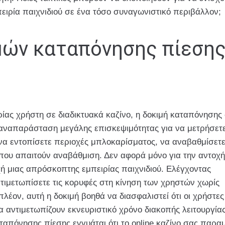
πειρία παιχνιδιού σε ένα τόσο συναγωνιστικό περιβάλλον;
μών καταπόνησης πίεσης
ας χρήστη σε διαδικτυακά καζίνο, η δοκιμή καταπόνησης 
ν αναπαράσταση μεγάλης επισκεψιμότητας για να μετρήσετ
να εντοπίσετε περιοχές μπλοκαρίσματος, να αναβαθμίσετε
 που απαιτούν αναβάθμιση. Δεν αφορά μόνο για την αντοχή
χή μιας απρόσκοπτης εμπειρίας παιχνιδιού. Ελέγχοντας
ντιμετωπίσετε τις κορυφές στη κίνηση των χρηστών χωρίς
πλέον, αυτή η δοκιμή βοηθά να διασφαλιστεί ότι οι χρήστες
α αντιμετωπίζουν εκνευριστικό χρόνο διακοπής λειτουργίας
αταπόνησης πίεσης εγγυάται ότι το online καζίνο σας παρα