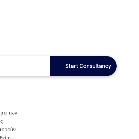
Start Consultancy
ητα των
ας
μπορούν
θεί η