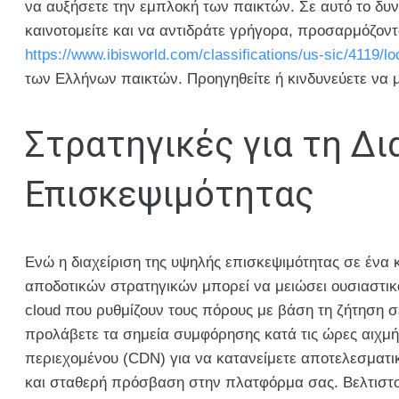
να αυξήσετε την εμπλοκή των παικτών. Σε αυτό το δυνα
καινοτομείτε και να αντιδράτε γρήγορα, προσαρμόζοντ
https://www.ibisworld.com/classifications/us-sic/4119/l
των Ελλήνων παικτών. Προηγηθείτε ή κινδυνεύετε να μ
Στρατηγικές για τη Δι
Επισκεψιμότητας
Ενώ η διαχείριση της υψηλής επισκεψιμότητας σε ένα 
αποδοτικών στρατηγικών μπορεί να μειώσει ουσιαστικ
cloud που ρυθμίζουν τους πόρους με βάση τη ζήτηση σε
προλάβετε τα σημεία συμφόρησης κατά τις ώρες αιχμή
περιεχομένου (CDN) για να κατανείμετε αποτελεσματικά
και σταθερή πρόσβαση στην πλατφόρμα σας. Βελτιστοπο