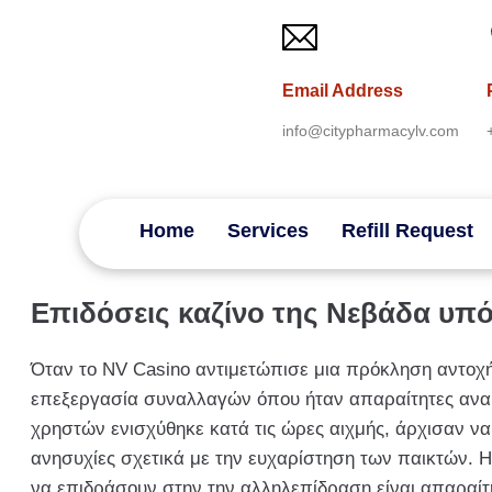
Email Address
info@citypharmacylv.com
Home
Services
Refill Request
Επιδόσεις καζίνο της Νεβάδα υπ
Όταν το NV Casino αντιμετώπισε μια πρόκληση αντοχή
επεξεργασία συναλλαγών όπου ήταν απαραίτητες ανα
χρηστών ενισχύθηκε κατά τις ώρες αιχμής, άρχισαν 
ανησυχίες σχετικά με την ευχαρίστηση των παικτών. Η
να επιδράσουν στην την αλληλεπίδραση είναι απαραίτη