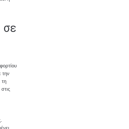
 σε
φορτίου
ε την
 τη
 στις
.
μένει