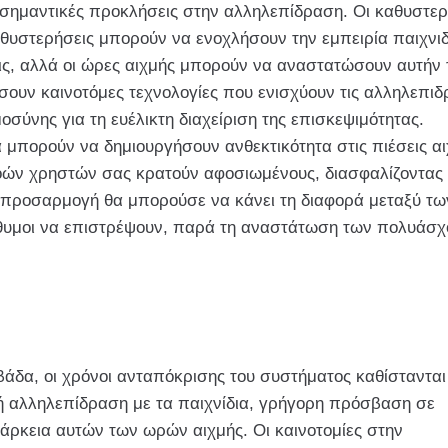
 σημαντικές προκλήσεις στην αλληλεπίδραση. Οι καθυστε
αθυστερήσεις μπορούν να ενοχλήσουν την εμπειρία παιχνιδ
ις, αλλά οι ώρες αιχμής μπορούν να αναστατώσουν αυτήν 
ήσουν καινοτόμες τεχνολογίες που ενισχύουν τις αλληλεπιδ
ύνης για τη ευέλικτη διαχείριση της επισκεψιμότητας.
 μπορούν να δημιουργήσουν ανθεκτικότητα στις πιέσεις αι
οών χρηστών σας κρατούν αφοσιωμένους, διασφαλίζοντας 
η προσαρμογή θα μπορούσε να κάνει τη διαφορά μεταξύ τω
θυμοι να επιστρέψουν, παρά τη αναστάτωση των πολυάσ
βάδα, οι χρόνοι ανταπόκρισης του συστήματος καθίστανται
λή αλληλεπίδραση με τα παιχνίδια, γρήγορη πρόσβαση σε
διάρκεια αυτών των ωρών αιχμής. Οι καινοτομίες στην