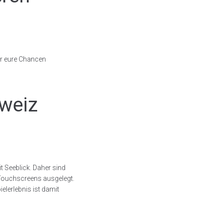
hr eure Chancen
hweiz
t Seeblick. Daher sind
 Touchscreens ausgelegt.
ielerlebnis ist damit