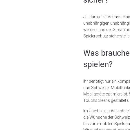
Ja, darauf ist Verlass. Fa
unabhängigen unabhängigen 
werden, und der Stream is
Spielerschutz sicherstelle
Was brauche
spielen?
Ihr benötigt nur ein komp
das Schweizer Mobilfunkne
Mobilgeräte optimiert ist.
Touchscreens gestaltet und
Im Überblick lässt sich f
die Wünsche der Schweize
bis zum mobilen Spielspaß
Wir sind gespannt, euch 