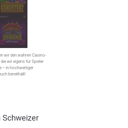
fen wir den wahren Casino-
ie wir eigens für Spieler
e – in hochwertiger
uch bereithält!
n Schweizer