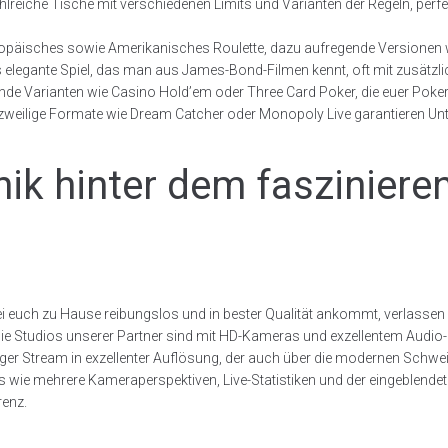
lreiche Tische mit verschiedenen Limits und Varianten der Regeln, perfekt 
päisches sowie Amerikanisches Roulette, dazu aufregende Versionen wi
elegante Spiel, das man aus James-Bond-Filmen kennt, oft mit zusätzli
de Varianten wie Casino Hold’em oder Three Card Poker, die euer Poker
weilige Formate wie Dream Catcher oder Monopoly Live garantieren Unt
nik hinter dem fasziniere
ei euch zu Hause reibungslos und in bester Qualität ankommt, verlassen 
ie Studios unserer Partner sind mit HD-Kameras und exzellentem Audio-
siger Stream in exzellenter Auflösung, der auch über die modernen Schwe
s wie mehrere Kameraperspektiven, Live-Statistiken und der eingeblendete
renz.