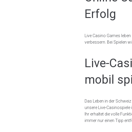
Erfolg
Live Casino Games leben 
verbessern. Bei Spielen wi
Live-Cas
mobil sp
Das Leben in der Schweiz 
unsere Live-Casinospiele 
Ihr erhaltet die volle Fun
immer nur einen Tipp entfe