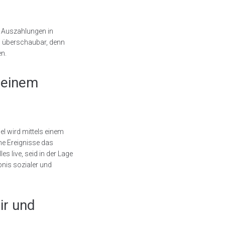
nd Auszahlungen in
d überschaubar, denn
en.
 einem
el wird mittels einem
he Ereignisse das
les live, seid in der Lage
bnis sozialer und
ir und