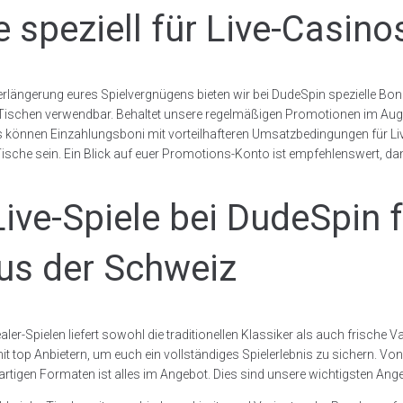
 speziell für Live-Casino
rlängerung eures Spielvergnügens bieten wir bei DudeSpin spezielle Bon
Tischen verwendbar. Behaltet unsere regelmäßigen Promotionen im Auge, 
ies können Einzahlungsboni mit vorteilhafteren Umsatzbedingungen für L
sche sein. Ein Blick auf euer Promotions-Konto ist empfehlenswert, dami
Live-Spiele bei DudeSpin 
aus der Schweiz
aler-Spielen liefert sowohl die traditionellen Klassiker als auch frische V
 top Anbietern, um euch ein vollständiges Spielerlebnis zu sichern. Vo
gartigen Formaten ist alles im Angebot. Dies sind unsere wichtigsten Ang