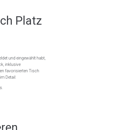
ch Platz
eldet und eingewählt habt,
ck, inklusive
en favorisierten Tisch
im Detail:
s.
eren