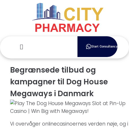
Start Consultancy
Begrænsede tilbud og
kampagner til Dog House
Megaways i Danmark
Vi overvåger onlinecasinoernes verden nøje, og i