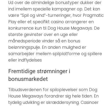
Ud over de almindelige bonustyper dukker der
ind imellem specielle kampagner op. Det kan
være “Spil og vind”-turneringer, hvor Pragmatic
Play eller et specifikt casino arrangerer en
konkurrence kun til Dog House Megaways. De
største gevinster over en uge eller
månedsperiode vinder så en bonus
belønningspulje. En anden mulighed er
samarbejder mellem spilplatforme og spillere
eller indflydelses
Fremtidige strømninger i
bonusmarkedet
Tilbudsverdenen for spiloplevelser som Dog
House Megaways forandrer sig hele tiden. En
tydelig udvikling er skræddersyning. Casinoer