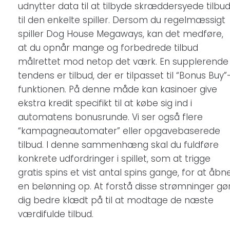
udnytter data til at tilbyde skræddersyede tilbu
til den enkelte spiller. Dersom du regelmæssigt
spiller Dog House Megaways, kan det medføre,
at du opnår mange og forbedrede tilbud
målrettet mod netop det værk. En supplerende
tendens er tilbud, der er tilpasset til “Bonus Buy”
funktionen. På denne måde kan kasinoer give
ekstra kredit specifikt til at købe sig ind i
automatens bonusrunde. Vi ser også flere
“kampagneautomater” eller opgavebaserede
tilbud. I denne sammenhæng skal du fuldføre
konkrete udfordringer i spillet, som at trigge
gratis spins et vist antal spins gange, for at åbn
en belønning op. At forstå disse strømninger gø
dig bedre klædt på til at modtage de næste
værdifulde tilbud.