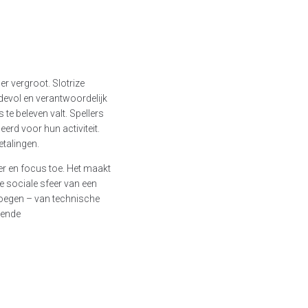
er vergroot. Slotrize
devol en verantwoordelijk
 te beleven valt. Spellers
rd voor hun activiteit.
talingen.
er en focus toe. Het maakt
e sociale sfeer van een
 voegen – van technische
gende