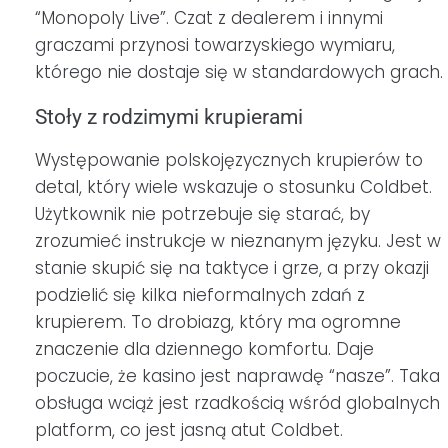
“Monopoly Live”. Czat z dealerem i innymi
graczami przynosi towarzyskiego wymiaru,
którego nie dostaje się w standardowych grach.
Stoły z rodzimymi krupierami
Występowanie polskojęzycznych krupierów to
detal, który wiele wskazuje o stosunku Coldbet.
Użytkownik nie potrzebuje się starać, by
zrozumieć instrukcje w nieznanym języku. Jest w
stanie skupić się na taktyce i grze, a przy okazji
podzielić się kilka nieformalnych zdań z
krupierem. To drobiazg, który ma ogromne
znaczenie dla dziennego komfortu. Daje
poczucie, że kasino jest naprawdę “nasze”. Taka
obsługa wciąż jest rzadkością wśród globalnych
platform, co jest jasną atut Coldbet.