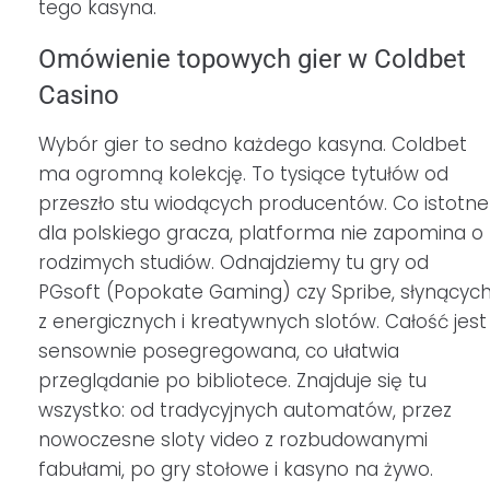
tego kasyna.
Omówienie topowych gier w Coldbet
Casino
Wybór gier to sedno każdego kasyna. Coldbet
ma ogromną kolekcję. To tysiące tytułów od
przeszło stu wiodących producentów. Co istotne
dla polskiego gracza, platforma nie zapomina o
rodzimych studiów. Odnajdziemy tu gry od
PGsoft (Popokate Gaming) czy Spribe, słynącyc
z energicznych i kreatywnych slotów. Całość jest
sensownie posegregowana, co ułatwia
przeglądanie po bibliotece. Znajduje się tu
wszystko: od tradycyjnych automatów, przez
nowoczesne sloty video z rozbudowanymi
fabułami, po gry stołowe i kasyno na żywo.