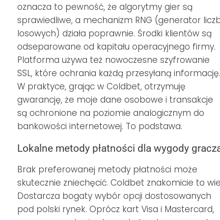
oznacza to pewność, że algorytmy gier są
sprawiedliwe, a mechanizm RNG (generator licz
losowych) działa poprawnie. Środki klientów są
odseparowane od kapitału operacyjnego firmy.
Platforma używa też nowoczesne szyfrowanie
SSL, które ochrania każdą przesyłaną informację
W praktyce, grając w Coldbet, otrzymuję
gwarancję, że moje dane osobowe i transakcje
są ochronione na poziomie analogicznym do
bankowości internetowej. To podstawa.
Lokalne metody płatności dla wygody gracz
Brak preferowanej metody płatności może
skutecznie zniechęcić. Coldbet znakomicie to wie
Dostarcza bogaty wybór opcji dostosowanych
pod polski rynek. Oprócz kart Visa i Mastercard,