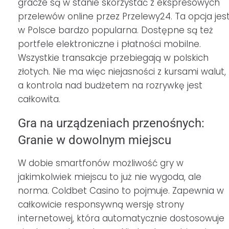
gracze są w stanie skorzystać z ekspresowych
przelewów online przez Przelewy24. Ta opcja jes
w Polsce bardzo popularna. Dostępne są też
portfele elektroniczne i płatności mobilne.
Wszystkie transakcje przebiegają w polskich
złotych. Nie ma więc niejasności z kursami walut,
a kontrola nad budżetem na rozrywkę jest
całkowita.
Gra na urządzeniach przenośnych:
Granie w dowolnym miejscu
W dobie smartfonów możliwość gry w
jakimkolwiek miejscu to już nie wygoda, ale
norma. Coldbet Casino to pojmuje. Zapewnia w
całkowicie responsywną wersję strony
internetowej, która automatycznie dostosowuje