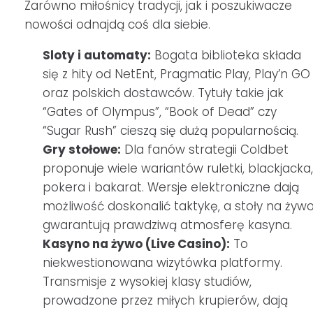
Zarówno miłośnicy tradycji, jak i poszukiwacze
nowości odnajdą coś dla siebie.
Sloty i automaty:
Bogata biblioteka składa
się z hity od NetEnt, Pragmatic Play, Play’n GO
oraz polskich dostawców. Tytuły takie jak
“Gates of Olympus”, “Book of Dead” czy
“Sugar Rush” cieszą się dużą popularnością.
Gry stołowe:
Dla fanów strategii Coldbet
proponuje wiele wariantów ruletki, blackjacka,
pokera i bakarat. Wersje elektroniczne dają
możliwość doskonalić taktykę, a stoły na żyw
gwarantują prawdziwą atmosferę kasyna.
Kasyno na żywo (Live Casino):
To
niekwestionowana wizytówka platformy.
Transmisje z wysokiej klasy studiów,
prowadzone przez miłych krupierów, dają