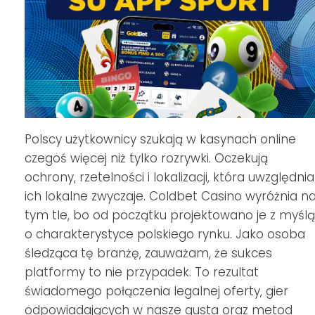
Polscy użytkownicy szukają w kasynach online
czegoś więcej niż tylko rozrywki. Oczekują
ochrony, rzetelności i lokalizacji, która uwzględnia
ich lokalne zwyczaje. Coldbet Casino wyróżnia n
tym tle, bo od początku projektowano je z myślą
o charakterystyce polskiego rynku. Jako osoba
śledząca tę branżę, zauważam, że sukces
platformy to nie przypadek. To rezultat
świadomego połączenia legalnej oferty, gier
odpowiadających w nasze gusta oraz metod