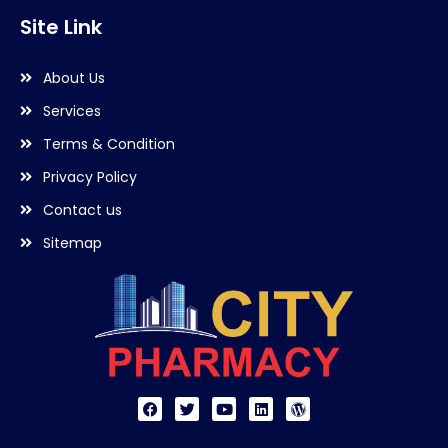
Site Link
About Us
Services
Terms & Condition
Privacy Policy
Contact us
Sitemap