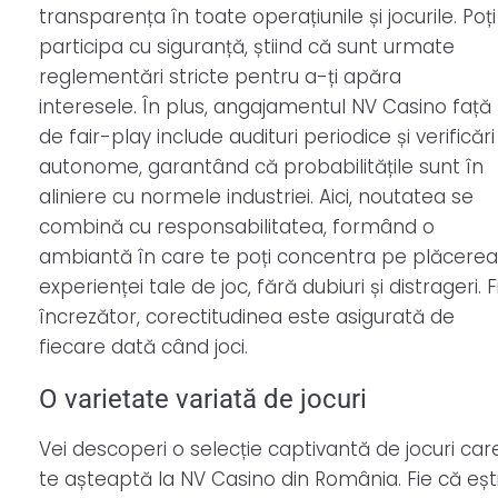
transparența în toate operațiunile și jocurile. Poți
participa cu siguranță, știind că sunt urmate
reglementări stricte pentru a-ți apăra
interesele. În plus, angajamentul NV Casino față
de fair-play include audituri periodice și verificări
autonome, garantând că probabilitățile sunt în
aliniere cu normele industriei. Aici, noutatea se
combină cu responsabilitatea, formând o
ambiantă în care te poți concentra pe plăcerea
experienței tale de joc, fără dubiuri și distrageri. Fi
încrezător, corectitudinea este asigurată de
fiecare dată când joci.
O varietate variată de jocuri
Vei descoperi o selecție captivantă de jocuri car
te așteaptă la NV Casino din România. Fie că eșt