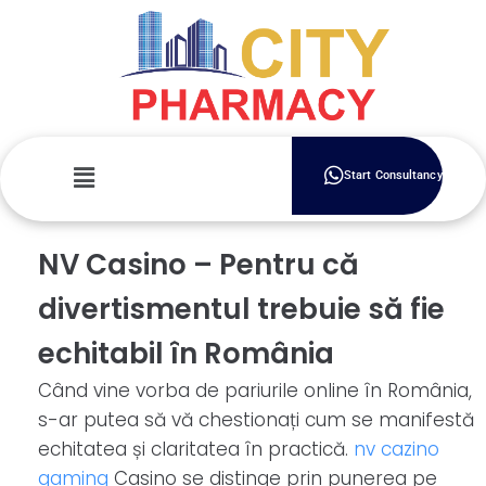
Start Consultancy
NV Casino – Pentru că
divertismentul trebuie să fie
echitabil în România
Când vine vorba de pariurile online în România,
s-ar putea să vă chestionați cum se manifestă
echitatea și claritatea în practică.
nv cazino
gaming
Casino se distinge prin punerea pe