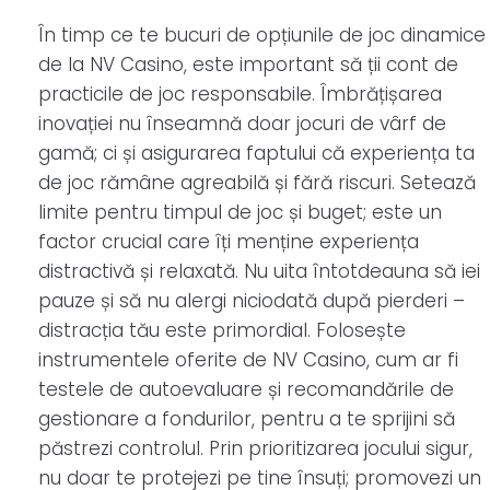
În timp ce te bucuri de opțiunile de joc dinamice
de la NV Casino, este important să ții cont de
practicile de joc responsabile. Îmbrățișarea
inovației nu înseamnă doar jocuri de vârf de
gamă; ci și asigurarea faptului că experiența ta
de joc rămâne agreabilă și fără riscuri. Setează
limite pentru timpul de joc și buget; este un
factor crucial care îți menține experiența
distractivă și relaxată. Nu uita întotdeauna să iei
pauze și să nu alergi niciodată după pierderi –
distracția tău este primordial. Folosește
instrumentele oferite de NV Casino, cum ar fi
testele de autoevaluare și recomandările de
gestionare a fondurilor, pentru a te sprijini să
păstrezi controlul. Prin prioritizarea jocului sigur,
nu doar te protejezi pe tine însuți; promovezi un