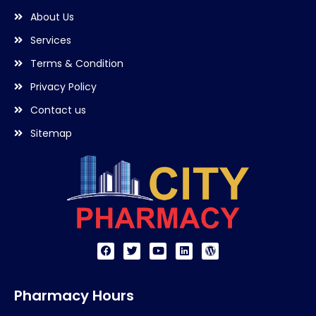
About Us
Services
Terms & Condition
Privacy Policy
Contact us
Sitemap
Pharmacy Hours