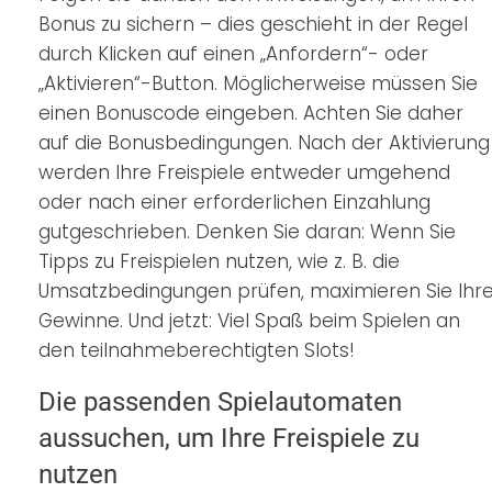
Bonus zu sichern – dies geschieht in der Regel
durch Klicken auf einen „Anfordern“- oder
„Aktivieren“-Button. Möglicherweise müssen Sie
einen Bonuscode eingeben. Achten Sie daher
auf die Bonusbedingungen. Nach der Aktivierung
werden Ihre Freispiele entweder umgehend
oder nach einer erforderlichen Einzahlung
gutgeschrieben. Denken Sie daran: Wenn Sie
Tipps zu Freispielen nutzen, wie z. B. die
Umsatzbedingungen prüfen, maximieren Sie Ihr
Gewinne. Und jetzt: Viel Spaß beim Spielen an
den teilnahmeberechtigten Slots!
Die passenden Spielautomaten
aussuchen, um Ihre Freispiele zu
nutzen