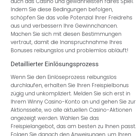
auch das Casino und gewährleisten faires Spiel.
Indem Sie diese Bedingungen befolgen,
schöpfen Sie das volle Potenzial Ihrer Freidrehs
aus und verbessern Ihre Gewinnchancen.
Machen Sie sich mit diesen Bestimmungen
vertraut, damit die Inanspruchnahme Ihres
Bonuses reibungslos und problemlos abläuft!
Detaillierter Einlösungsprozess
Wenn Sie den Einlöseprozess reibungslos
durchlaufen, erhalten Sie Ihren Freispielbonus
zügig und unkompliziert. Melden Sie sich erst in
Ihrem Winny Casino-Konto an und gehen Sie zur
Aktionsseite, wo alle aktuellen Casino-Aktionen
angezeigt werden. Wählen Sie das
Freispielangebot, das am besten zu Ihnen passt
Folgen Sie danach den Anweisungen, um Ihren