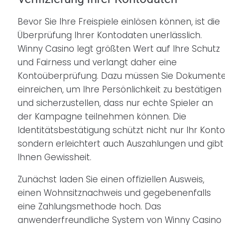
Bevor Sie Ihre Freispiele einlösen können, ist die
Überprüfung Ihrer Kontodaten unerlässlich.
Winny Casino legt größten Wert auf Ihre Schutz
und Fairness und verlangt daher eine
Kontoüberprüfung. Dazu müssen Sie Dokument
einreichen, um Ihre Persönlichkeit zu bestätigen
und sicherzustellen, dass nur echte Spieler an
der Kampagne teilnehmen können. Die
Identitätsbestätigung schützt nicht nur Ihr Konto
sondern erleichtert auch Auszahlungen und gibt
Ihnen Gewissheit.
Zunächst laden Sie einen offiziellen Ausweis,
einen Wohnsitznachweis und gegebenenfalls
eine Zahlungsmethode hoch. Das
anwenderfreundliche System von Winny Casino