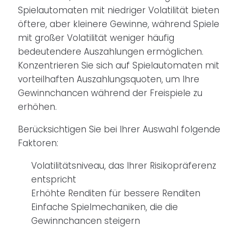
Spielautomaten mit niedriger Volatilität bieten
öftere, aber kleinere Gewinne, während Spiele
mit großer Volatilität weniger häufig
bedeutendere Auszahlungen ermöglichen.
Konzentrieren Sie sich auf Spielautomaten mit
vorteilhaften Auszahlungsquoten, um Ihre
Gewinnchancen während der Freispiele zu
erhöhen.
Berücksichtigen Sie bei Ihrer Auswahl folgende
Faktoren:
Volatilitätsniveau, das Ihrer Risikopräferenz
entspricht
Erhöhte Renditen für bessere Renditen
Einfache Spielmechaniken, die die
Gewinnchancen steigern