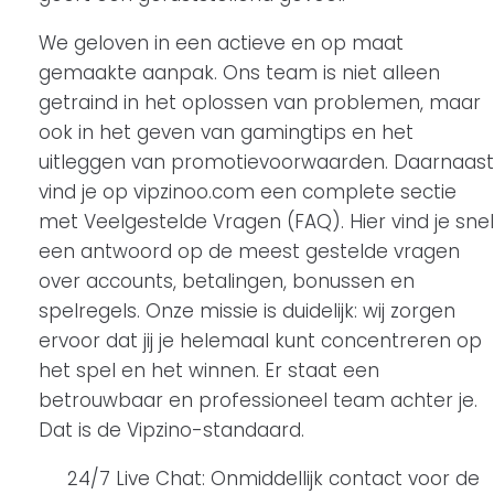
We geloven in een actieve en op maat
gemaakte aanpak. Ons team is niet alleen
getraind in het oplossen van problemen, maar
ook in het geven van gamingtips en het
uitleggen van promotievoorwaarden. Daarnaast
vind je op vipzinoo.com een complete sectie
met Veelgestelde Vragen (FAQ). Hier vind je snel
een antwoord op de meest gestelde vragen
over accounts, betalingen, bonussen en
spelregels. Onze missie is duidelijk: wij zorgen
ervoor dat jij je helemaal kunt concentreren op
het spel en het winnen. Er staat een
betrouwbaar en professioneel team achter je.
Dat is de Vipzino-standaard.
24/7 Live Chat: Onmiddellijk contact voor de