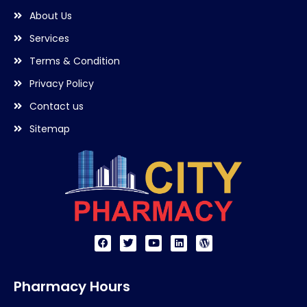
About Us
Services
Terms & Condition
Privacy Policy
Contact us
Sitemap
Pharmacy Hours