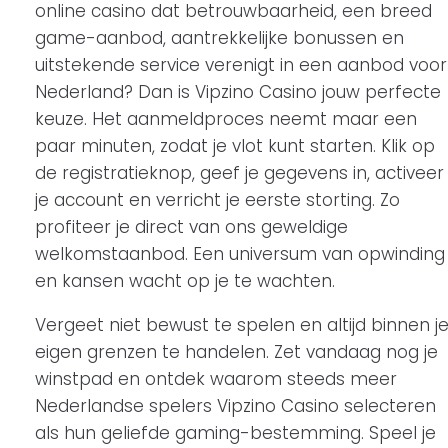
online casino dat betrouwbaarheid, een breed
game-aanbod, aantrekkelijke bonussen en
uitstekende service verenigt in een aanbod voor
Nederland? Dan is Vipzino Casino jouw perfecte
keuze. Het aanmeldproces neemt maar een
paar minuten, zodat je vlot kunt starten. Klik op
de registratieknop, geef je gegevens in, activeer
je account en verricht je eerste storting. Zo
profiteer je direct van ons geweldige
welkomstaanbod. Een universum van opwinding
en kansen wacht op je te wachten.
Vergeet niet bewust te spelen en altijd binnen j
eigen grenzen te handelen. Zet vandaag nog je
winstpad en ontdek waarom steeds meer
Nederlandse spelers Vipzino Casino selecteren
als hun geliefde gaming-bestemming. Speel je