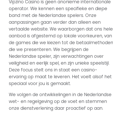
Vipzino Casino is geen anonieme internationale
operator. We kennen een specifieke en diepe
band met de Nederlandse spelers. Onze
aanpassingen gaan verder dan alleen een
vertaalde website. We waarborgen dat ons hele
aanbod is afgestemd op lokale voorkeuren, van
de games die we kiezen tot de betaalmethode
die we presenteren. We begrijpen de
Nederlandse speler, zijn verwachtingen over
veiligheid en eerlijk spel, en zijn unieke speelstijl.
Deze focus stelt ons in staat een casino-
ervaring op maat te leveren. Het voelt alsof het
speciaal voor jou is gemaakt.
We volgen de ontwikkelingen in de Nederlandse
wet- en regelgeving op de voet en stemmen
onze dienstverlening daar proactief op aan.