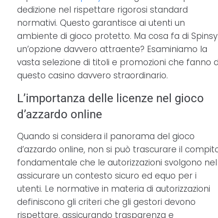
dedizione nel rispettare rigorosi standard
normativi. Questo garantisce ai utenti un
ambiente di gioco protetto. Ma cosa fa di Spinsy
un’opzione davvero attraente? Esaminiamo la
vasta selezione di titoli e promozioni che fanno d
questo casino davvero straordinario.
L’importanza delle licenze nel gioco
d’azzardo online
Quando si considera il panorama del gioco
d’azzardo online, non si può trascurare il compit
fondamentale che le autorizzazioni svolgono nel
assicurare un contesto sicuro ed equo per i
utenti. Le normative in materia di autorizzazioni
definiscono gli criteri che gli gestori devono
rispettare, assicurando trasparenza e