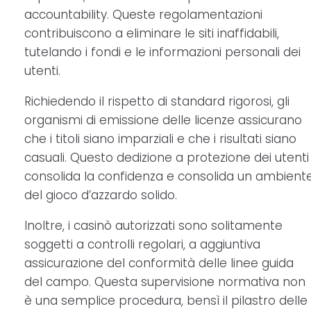
accountability. Queste regolamentazioni
contribuiscono a eliminare le siti inaffidabili,
tutelando i fondi e le informazioni personali dei
utenti.
Richiedendo il rispetto di standard rigorosi, gli
organismi di emissione delle licenze assicurano
che i titoli siano imparziali e che i risultati siano
casuali. Questo dedizione a protezione dei utenti
consolida la confidenza e consolida un ambient
del gioco d’azzardo solido.
Inoltre, i casinò autorizzati sono solitamente
soggetti a controlli regolari, a aggiuntiva
assicurazione del conformità delle linee guida
del campo. Questa supervisione normativa non
è una semplice procedura, bensì il pilastro delle