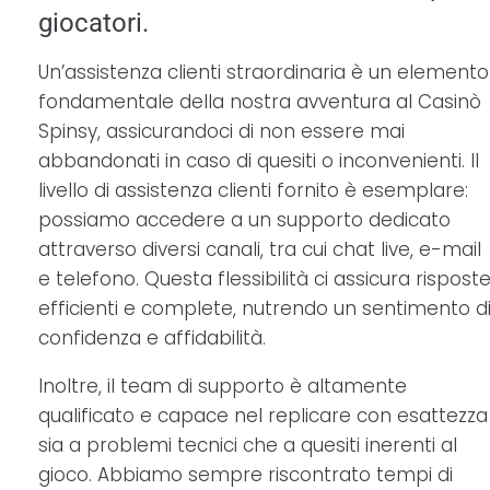
giocatori.
Un’assistenza clienti straordinaria è un elemento
fondamentale della nostra avventura al Casinò
Spinsy, assicurandoci di non essere mai
abbandonati in caso di quesiti o inconvenienti. Il
livello di assistenza clienti fornito è esemplare:
possiamo accedere a un supporto dedicato
attraverso diversi canali, tra cui chat live, e-mail
e telefono. Questa flessibilità ci assicura rispost
efficienti e complete, nutrendo un sentimento d
confidenza e affidabilità.
Inoltre, il team di supporto è altamente
qualificato e capace nel replicare con esattezza
sia a problemi tecnici che a quesiti inerenti al
gioco. Abbiamo sempre riscontrato tempi di