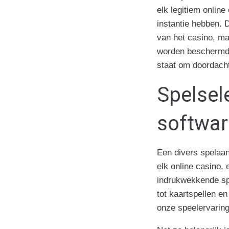
elk legitiem onlin
instantie hebben. D
van het casino, ma
worden beschermd. 
staat om doordacht
Spelsel
softwar
Een divers spelaan
elk online casino,
indrukwekkende spe
tot kaartspellen en
onze speelervaring