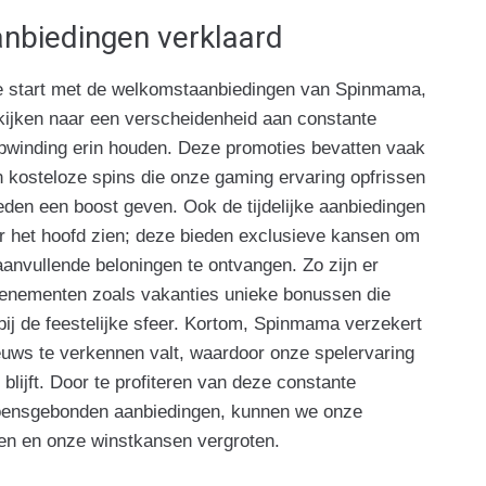
nbiedingen verklaard
e start met de welkomstaanbiedingen van Spinmama,
kijken naar een verscheidenheid aan constante
opwinding erin houden. Deze promoties bevatten vaak
 kosteloze spins die onze gaming ervaring opfrissen
den een boost geven. Ook de tijdelijke aanbiedingen
r het hoofd zien; deze bieden exclusieve kansen om
 aanvullende beloningen te ontvangen. Zo zijn er
venementen zoals vakanties unieke bonussen die
 bij de feestelijke sfeer. Kortom, Spinmama verzekert
nieuws te verkennen valt, waardoor onze spelervaring
blijft. Door te profiteren van deze constante
oensgebonden aanbiedingen, kunnen we onze
ren en onze winstkansen vergroten.