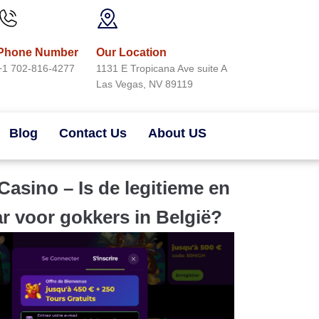
Phone Number
Our Location
+1 702-816-4277
1131 E Tropicana Ave suite A
Las Vegas, NV 89119
Blog
Contact Us
About US
asino – Is de legitieme en
r voor gokkers in België?