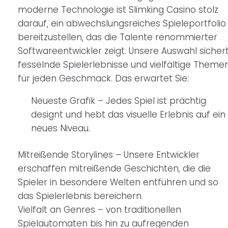
moderne Technologie ist Slimking Casino stolz
darauf, ein abwechslungsreiches Spieleportfolio
bereitzustellen, das die Talente renommierter
Softwareentwickler zeigt. Unsere Auswahl sicher
fesselnde Spielerlebnisse und vielfältige Theme
für jeden Geschmack. Das erwartet Sie:
Neueste Grafik – Jedes Spiel ist prächtig
designt und hebt das visuelle Erlebnis auf ein
neues Niveau.
Mitreißende Storylines – Unsere Entwickler
erschaffen mitreißende Geschichten, die die
Spieler in besondere Welten entführen und so
das Spielerlebnis bereichern.
Vielfalt an Genres – von traditionellen
Spielautomaten bis hin zu aufregenden