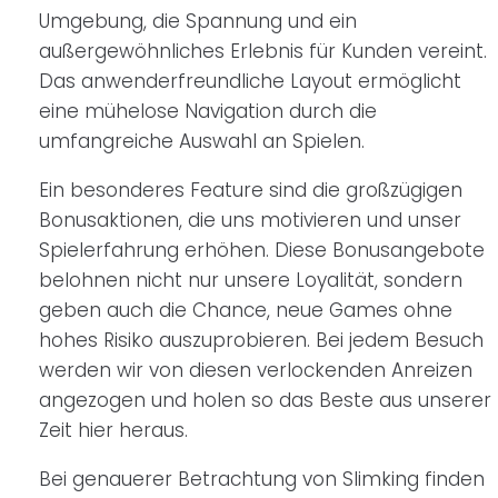
Umgebung, die Spannung und ein
außergewöhnliches Erlebnis für Kunden vereint.
Das anwenderfreundliche Layout ermöglicht
eine mühelose Navigation durch die
umfangreiche Auswahl an Spielen.
Ein besonderes Feature sind die großzügigen
Bonusaktionen, die uns motivieren und unser
Spielerfahrung erhöhen. Diese Bonusangebote
belohnen nicht nur unsere Loyalität, sondern
geben auch die Chance, neue Games ohne
hohes Risiko auszuprobieren. Bei jedem Besuch
werden wir von diesen verlockenden Anreizen
angezogen und holen so das Beste aus unserer
Zeit hier heraus.
Bei genauerer Betrachtung von Slimking finden