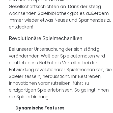
Gesellschaftsschichten an. Dank der stetig
wachsenden Spielbibliothek gibt es außerdem
immer wieder etwas Neues und Spannendes zu
entdecken!
Revolutionäre Spielmechaniken
Bei unserer Untersuchung der sich ständig
verändernden Welt der Spielautomaten wird
deutlich, dass NetEnt als Vorreiter bei der
Entwicklung revolutionärer Spielmechaniken, die
Spieler fesseln, heraussticht. Ihr Bestreben,
Innovationen voranzutreiben, führt zu
einzigartigen Spielerlebnissen. So gelingt ihnen
die Spielerbindung:
Dynamische Features