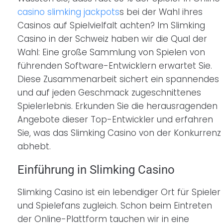
casino slimking jackpots
s bei der Wahl ihres
Casinos auf Spielvielfalt achten? Im Slimking
Casino in der Schweiz haben wir die Qual der
Wahl: Eine große Sammlung von Spielen von
führenden Software-Entwicklern erwartet Sie.
Diese Zusammenarbeit sichert ein spannendes
und auf jeden Geschmack zugeschnittenes
Spielerlebnis. Erkunden Sie die herausragenden
Angebote dieser Top-Entwickler und erfahren
Sie, was das Slimking Casino von der Konkurrenz
abhebt.
Einführung in Slimking Casino
Slimking Casino ist ein lebendiger Ort für Spieler
und Spielefans zugleich. Schon beim Eintreten
der Online-Plattform tauchen wir in eine