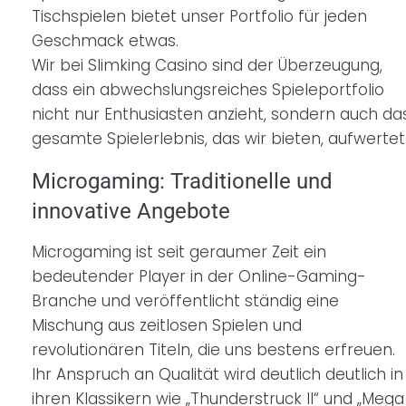
Tischspielen bietet unser Portfolio für jeden
Geschmack etwas.
Wir bei Slimking Casino sind der Überzeugung,
dass ein abwechslungsreiches Spieleportfolio
nicht nur Enthusiasten anzieht, sondern auch da
gesamte Spielerlebnis, das wir bieten, aufwertet
Microgaming: Traditionelle und
innovative Angebote
Microgaming ist seit geraumer Zeit ein
bedeutender Player in der Online-Gaming-
Branche und veröffentlicht ständig eine
Mischung aus zeitlosen Spielen und
revolutionären Titeln, die uns bestens erfreuen.
Ihr Anspruch an Qualität wird deutlich deutlich in
ihren Klassikern wie „Thunderstruck II“ und „Mega