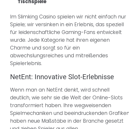
Tischspiele
Im Slimking Casino spielen wir nicht einfach nur
Spiele; wir versinken in ein Erlebnis, das speziell
für leidenschaftliche Gaming-Fans entwickelt
wurde. Jede Kategorie hat ihren eigenen
Charme und sorgt so für ein
abwechslungsreiches und mitreißendes
Spielerlebnis.
NetEnt: Innovative Slot-Erlebnisse
Wenn man an NetEnt denkt, wird schnell
deutlich, wie sehr sie die Welt der Online-Slots
transformiert haben. Ihre wegweisenden
Spielmechaniken und beeindruckenden Grafike
haben neue Maßstäbe in der Branche gesetzt
und ziehen Spieler aus allen