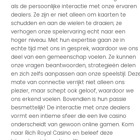
als de persoonlijke interactie met onze ervaren
dealers. Ze zijn er niet alleen om kaarten te
schudden en aan de wielen te draaien; ze
verhogen onze spelervaring echt naar een
hoger niveau. Met hun expertise gaan ze in
echte tijd met ons in gesprek, waardoor we ons
deel van een gemeenschap voelen. Ze kunnen
onze vragen beantwoorden, strategieën delen
en zich zelfs aanpassen aan onze speelstijl. Dez
mate van connectie verrijkt niet alleen ons
plezier, maar schept ook geloof, waardoor we
ons erkend voelen. Bovendien is hun passie
besmettelijk! De interactie met onze dealers
vormt een intieme sfeer die een live casino
onderscheidt van gewoon online gamen. Kom
naar Rich Royal Casino en beleef deze