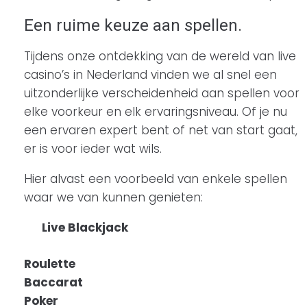
Een ruime keuze aan spellen.
Tijdens onze ontdekking van de wereld van live
casino’s in Nederland vinden we al snel een
uitzonderlijke verscheidenheid aan spellen voor
elke voorkeur en elk ervaringsniveau. Of je nu
een ervaren expert bent of net van start gaat,
er is voor ieder wat wils.
Hier alvast een voorbeeld van enkele spellen
waar we van kunnen genieten:
Live Blackjack
Roulette
Baccarat
Poker