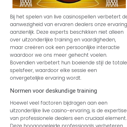
Bij het spelen van live casinospellen verbetert d
aanwezigheid van ervaren dealers onze ervarin
aanzienlijk. Deze experts beschikken niet alleen
over uitzonderlijke training en vaardigheden,
maar creëren ook een persoonlijke interactie
waardoor we ons meer gehecht voelen.
Bovendien verbetert hun boeiende stijl de totale
spelsfeer, waardoor elke sessie een
onvergetelijke ervaring wordt.
Normen voor deskundige training
Hoewel veel factoren bijdragen aan een
uitzonderlijke live casino-ervaring, is de expertise
van professionele dealers een cruciaal element.
Deze hoogopgeleide professionals verbeteren