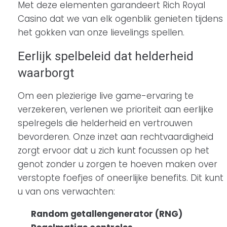
Met deze elementen garandeert Rich Royal
Casino dat we van elk ogenblik genieten tijdens
het gokken van onze lievelings spellen.
Eerlijk spelbeleid dat helderheid
waarborgt
Om een plezierige live game-ervaring te
verzekeren, verlenen we prioriteit aan eerlijke
spelregels die helderheid en vertrouwen
bevorderen. Onze inzet aan rechtvaardigheid
zorgt ervoor dat u zich kunt focussen op het
genot zonder u zorgen te hoeven maken over
verstopte foefjes of oneerlijke benefits. Dit kunt
u van ons verwachten:
Random getallengenerator (RNG)