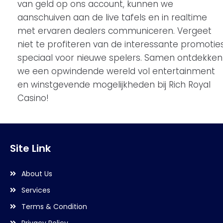
van geld op ons account, kunnen we
aanschuiven aan de live tafels en in realtime
met ervaren dealers communiceren. Vergeet
niet te profiteren van de interessante promotie
speciaal voor nieuwe spelers. Samen ontdekken
we een opwindende wereld vol entertainment
en winstgevende mogelijkheden bij Rich Royal
Casino!
Site Link
About Us
Services
Terms & Condition
Privacy Policy