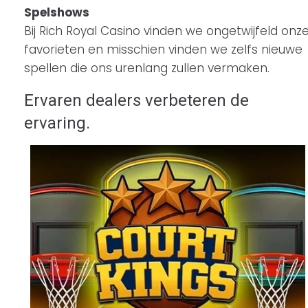
Spelshows
Bij Rich Royal Casino vinden we ongetwijfeld onz
favorieten en misschien vinden we zelfs nieuwe
spellen die ons urenlang zullen vermaken.
Ervaren dealers verbeteren de
ervaring.