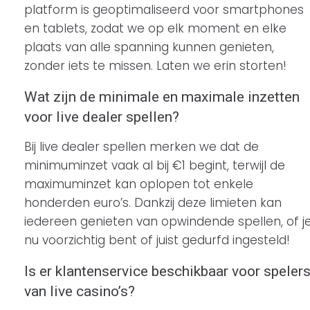
platform is geoptimaliseerd voor smartphones
en tablets, zodat we op elk moment en elke
plaats van alle spanning kunnen genieten,
zonder iets te missen. Laten we erin storten!
Wat zijn de minimale en maximale inzetten
voor live dealer spellen?
Bij live dealer spellen merken we dat de
minimuminzet vaak al bij €1 begint, terwijl de
maximuminzet kan oplopen tot enkele
honderden euro’s. Dankzij deze limieten kan
iedereen genieten van opwindende spellen, of j
nu voorzichtig bent of juist gedurfd ingesteld!
Is er klantenservice beschikbaar voor speler
van live casino’s?