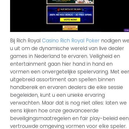
Bij Rich Royal
Casino Rich Royal Poker
nodigen w
u uit om de dynamische wereld van live dealer
games in Nederland te ervaren. Veiligheid en
entertainment gaan hier hand in hand en
vormen een onvergetelijke spelervaring. Met ee
uitgebreid assortiment aan spellen binnen
handbereik en ervaren dealers die elke sessie
begeleiden, kunt u een unieke ervaring
verwachten. Maar dat is nog niet alles: laten we
eens kijken hoe onze geavanceerde
beveiligingsmaatregelen en fair play-beleid een
vertrouwde omgeving vormen voor elke speler.