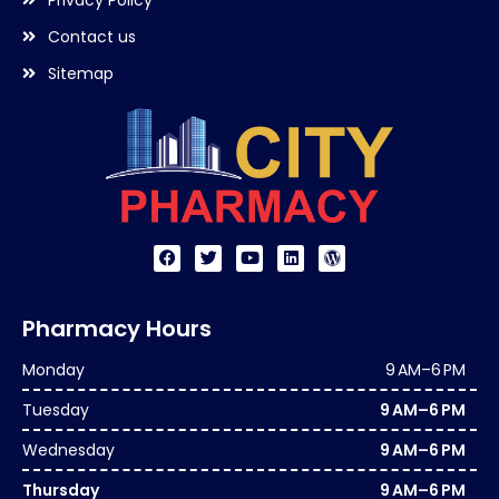
Contact us
Sitemap
Pharmacy Hours
Monday
9 AM–6 PM
Tuesday
9 AM–6 PM
Wednesday
9 AM–6 PM
Thursday
9 AM–6 PM