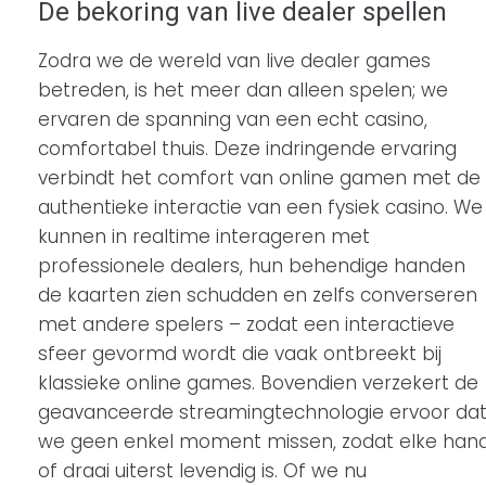
De bekoring van live dealer spellen
Zodra we de wereld van live dealer games
betreden, is het meer dan alleen spelen; we
ervaren de spanning van een echt casino,
comfortabel thuis. Deze indringende ervaring
verbindt het comfort van online gamen met de
authentieke interactie van een fysiek casino. We
kunnen in realtime interageren met
professionele dealers, hun behendige handen
de kaarten zien schudden en zelfs converseren
met andere spelers – zodat een interactieve
sfeer gevormd wordt die vaak ontbreekt bij
klassieke online games. Bovendien verzekert de
geavanceerde streamingtechnologie ervoor da
we geen enkel moment missen, zodat elke han
of draai uiterst levendig is. Of we nu