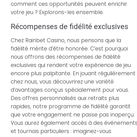
comment ces opportunités peuvent enrichir
votre jeu ? Explorons-les ensemble.
Récompenses de fidélité exclusives
Chez Rainbet Casino, nous pensons que la
fidélité mérite d’être honorée. C’est pourquoi
nous offrons des récompenses de fidélité
exclusives qui rendent votre expérience de jeu
encore plus palpitante. En jouant régulièrement
chez nous, vous découvrirez une variété
d’avantages conçus spécialement pour vous.
Des offres personnalisés aux retraits plus
rapides, notre programme de fidélité garantit
que votre engagement ne passe pas inaperçu.
Vous aurez également accès à des événement
et tournois particuliers : imaginez-vous