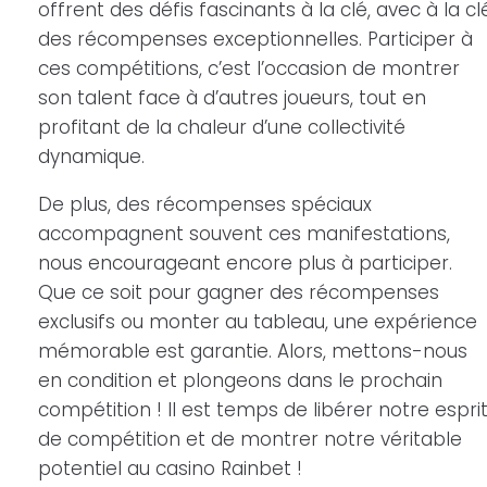
offrent des défis fascinants à la clé, avec à la cl
des récompenses exceptionnelles. Participer à
ces compétitions, c’est l’occasion de montrer
son talent face à d’autres joueurs, tout en
profitant de la chaleur d’une collectivité
dynamique.
De plus, des récompenses spéciaux
accompagnent souvent ces manifestations,
nous encourageant encore plus à participer.
Que ce soit pour gagner des récompenses
exclusifs ou monter au tableau, une expérience
mémorable est garantie. Alors, mettons-nous
en condition et plongeons dans le prochain
compétition ! Il est temps de libérer notre espri
de compétition et de montrer notre véritable
potentiel au casino Rainbet !