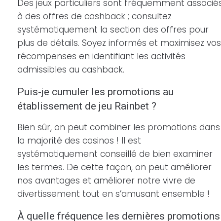
Des jeux particuliers sont fréquemment associé
à des offres de cashback ; consultez
systématiquement la section des offres pour
plus de détails. Soyez informés et maximisez vos
récompenses en identifiant les activités
admissibles au cashback.
Puis-je cumuler les promotions au
établissement de jeu Rainbet ?
Bien sûr, on peut combiner les promotions dans
la majorité des casinos ! Il est
systématiquement conseillé de bien examiner
les termes. De cette façon, on peut améliorer
nos avantages et améliorer notre vivre de
divertissement tout en s’amusant ensemble !
À quelle fréquence les dernières promotions