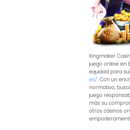
Kingmaker Casin
juego online en 
equidad para su
es/
. Con un enc
normativo, busca
juego responsabl
más su compromi
otros casinos on
empoderamiento