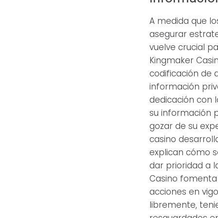
A medida que lo
asegurar estrat
vuelve crucial pa
Kingmaker Casin
codificación de 
información priv
dedicación con l
su información p
gozar de su expe
casino desarroll
explican cómo se
dar prioridad a 
Casino fomenta 
acciones en vigo
libremente, teni