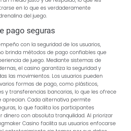
un medio justo y de respaldo, lo que les
rarse en lo que es verdaderamente
drenalina del juego.
e pago seguras
empeño con la seguridad de los usuarios,
o brinda métodos de pago confiables que
eriencia de juego. Mediante sistemas de
ernas, el casino garantiza la seguridad y
das las movimientos. Los usuarios pueden
 varios formas de pago, como plásticos,
les y transferencias bancarias, lo que les ofrece
que aprecian. Cada alternativa permite
uras, lo que facilita los participantes
 dinero con absoluta tranquilidad. Al priorizar
ingmaker Casino facilita sus usuarios enfocarse