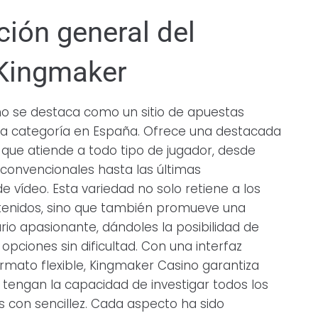
ción general del
Kingmaker
o se destaca como un sitio de apuestas
ra categoría en España. Ofrece una destacada
que atiende a todo tipo de jugador, desde
convencionales hasta las últimas
vídeo. Esta variedad no solo retiene a los
tenidos, sino que también promueve una
ario apasionante, dándoles la posibilidad de
 opciones sin dificultad. Con una interfaz
rmato flexible, Kingmaker Casino garantiza
 tengan la capacidad de investigar todos los
 con sencillez. Cada aspecto ha sido