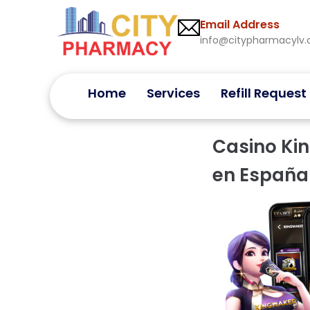
Email Address
info@citypharmacylv
Home
Services
Refill Request
Casino Kin
en España