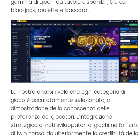
gamma di giochi da tavolo disponibili, tra cui
blackjack, roulette e baccarat.
La nostra analisi rivela che ogni categoria di
gioco è accuratamente selezionata, a
dimostrazione della conoscenza delle
preferenze dei giocatori. L’integrazione
strategica di noti sviluppatori di giochi nell’offert
di 1win consolida ulteriormente la credibilità dell