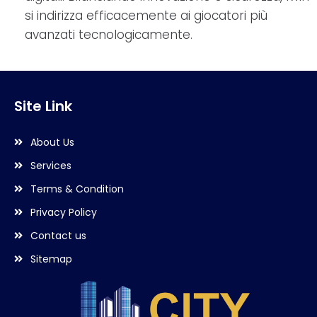
si indirizza efficacemente ai giocatori più
avanzati tecnologicamente.
Site Link
About Us
Services
Terms & Condition
Privacy Policy
Contact us
Sitemap