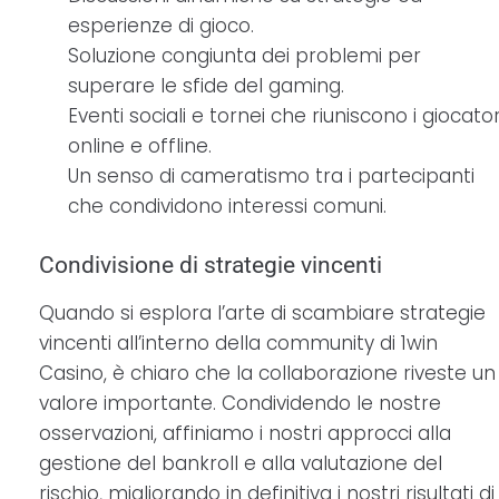
esperienze di gioco.
Soluzione congiunta dei problemi per
superare le sfide del gaming.
Eventi sociali e tornei che riuniscono i giocator
online e offline.
Un senso di cameratismo tra i partecipanti
che condividono interessi comuni.
Condivisione di strategie vincenti
Quando si esplora l’arte di scambiare strategie
vincenti all’interno della community di 1win
Casino, è chiaro che la collaborazione riveste un
valore importante. Condividendo le nostre
osservazioni, affiniamo i nostri approcci alla
gestione del bankroll e alla valutazione del
rischio, migliorando in definitiva i nostri risultati di