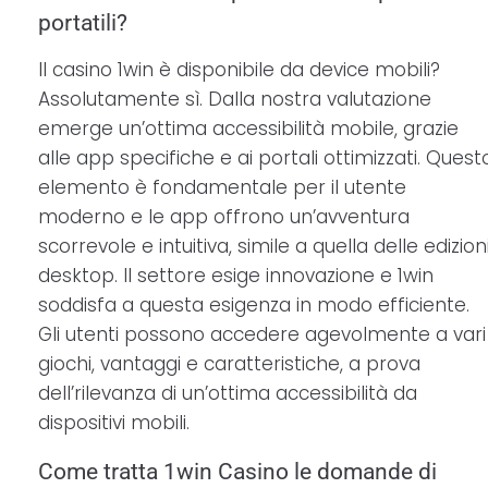
portatili?
Il casino 1win è disponibile da device mobili?
Assolutamente sì. Dalla nostra valutazione
emerge un’ottima accessibilità mobile, grazie
alle app specifiche e ai portali ottimizzati. Quest
elemento è fondamentale per il utente
moderno e le app offrono un’avventura
scorrevole e intuitiva, simile a quella delle edizion
desktop. Il settore esige innovazione e 1win
soddisfa a questa esigenza in modo efficiente.
Gli utenti possono accedere agevolmente a vari
giochi, vantaggi e caratteristiche, a prova
dell’rilevanza di un’ottima accessibilità da
dispositivi mobili.
Come tratta 1win Casino le domande di