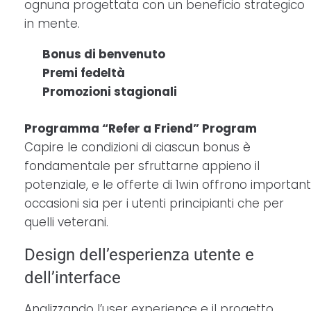
ognuna progettata con un beneficio strategico
in mente.
Bonus di benvenuto
Premi fedeltà
Promozioni stagionali
Programma “Refer a Friend” Program
Capire le condizioni di ciascun bonus è
fondamentale per sfruttarne appieno il
potenziale, e le offerte di 1win offrono important
occasioni sia per i utenti principianti che per
quelli veterani.
Design dell’esperienza utente e
dell’interface
Analizzando l’user experience e il progetto