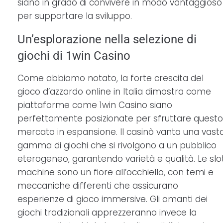
siano in grado di convivere in modo vantaggioso
per supportare la sviluppo.
Un’esplorazione nella selezione di
giochi di 1win Casino
Come abbiamo notato, la forte crescita del
gioco d’azzardo online in Italia dimostra come
piattaforme come 1win Casino siano
perfettamente posizionate per sfruttare questo
mercato in espansione. Il casinò vanta una vast
gamma di giochi che si rivolgono a un pubblico
eterogeneo, garantendo varietà e qualità. Le slo
machine sono un fiore all’occhiello, con temi e
meccaniche differenti che assicurano
esperienze di gioco immersive. Gli amanti dei
giochi tradizionali apprezzeranno invece la