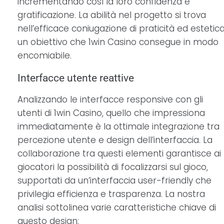
incrementando così la loro confidenza e
gratificazione. La abilità nel progetto si trova
nell’efficace coniugazione di praticità ed estetica
un obiettivo che 1win Casino consegue in modo
encomiabile.
Interfacce utente reattive
Analizzando le interfacce responsive con gli
utenti di 1win Casino, quello che impressiona
immediatamente è la ottimale integrazione tra
percezione utente e design dell’interfaccia. La
collaborazione tra questi elementi garantisce ai
giocatori la possibilità di focalizzarsi sul gioco,
supportati da un’interfaccia user-friendly che
privilegia efficienza e trasparenza. La nostra
analisi sottolinea varie caratteristiche chiave di
questo design: