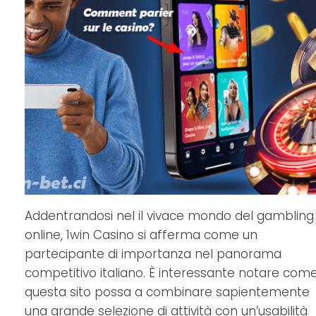
Addentrandosi nel il vivace mondo del gambling
online, 1win Casino si afferma come un
partecipante di importanza nel panorama
competitivo italiano. È interessante notare com
questa sito possa a combinare sapientemente
una grande selezione di attività con un’usabilità