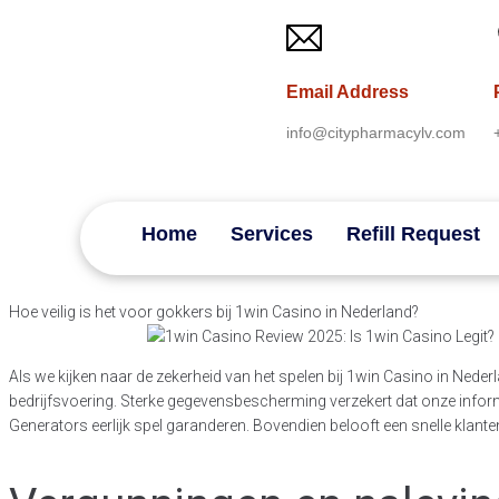
Email Address
info@citypharmacylv.com
Home
Services
Refill Request
Hoe veilig is het voor gokkers bij 1win Casino in Nederland?
Als we kijken naar de zekerheid van het spelen bij 1win Casino in Nede
bedrijfsvoering. Sterke gegevensbescherming verzekert dat onze informa
Generators eerlijk spel garanderen. Bovendien belooft een snelle klant