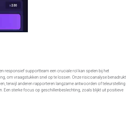
en responsief supportteam een cruciale rol kan spelen bij het
ning, om vraagstukken snel op te lossen. Onze risicoanalyse benadrukt
eren, terwijl anderen rapporteren langzame antwoorden of teleurstelling
en sterke focus op geschillenbeslechting, zoals blijkt uit positieve