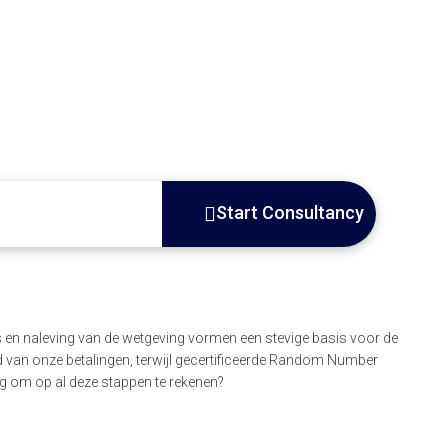
Start Consultancy
es en naleving van de wetgeving vormen een stevige basis voor de
id van onze betalingen, terwijl gecertificeerde Random Number
eg om op al deze stappen te rekenen?