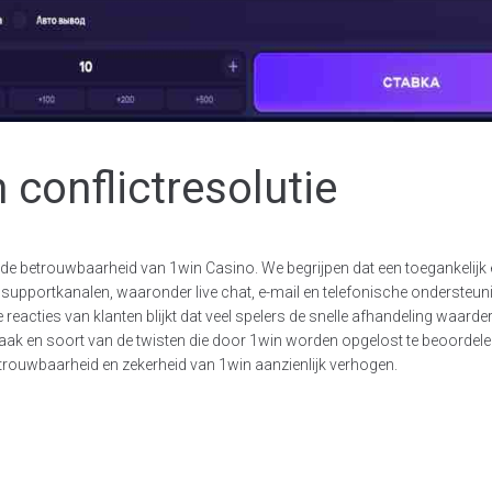
conflictresolutie
n de betrouwbaarheid van 1win Casino. We begrijpen dat een toegankelijk 
e supportkanalen, waaronder live chat, e-mail en telefonische ondersteu
 reacties van klanten blijkt dat veel spelers de snelle afhandeling waard
k en soort van de twisten die door 1win worden opgelost te beoordelen. E
trouwbaarheid en zekerheid van 1win aanzienlijk verhogen.