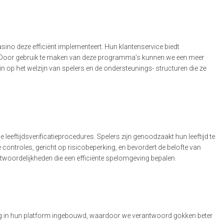
sino deze efficiënt implementeert. Hun klantenservice biedt
en. Door gebruik te maken van deze programma’s kunnen we een meer
op het welzijn van spelers en de ondersteunings- structuren die ze
leeftijdsverificatieprocedures. Spelers zijn genoodzaakt hun leeftijd te
ntroles, gericht op risicobeperking, en bevordert de belofte van
twoordelijkheden die een efficiënte spelomgeving bepalen.
ting in hun platform ingebouwd, waardoor we verantwoord gokken beter