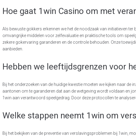
Hoe gaat 1win Casino om met vera
Als bewuste gokkers erkennen we het de noodzaak van initiatieven ter b
omvangrijke middelen voor zelfevaluatie en praktische tools om spee
zekere gokervaring garanderen en de controle behouden. Onze toewijdi
aanbieden.
Hebben we leeftijdsgrenzen voor he
Bij het onderzoeken van de huidige kwestie moeten we kijken naar de inz
aantonen om te garanderen dat aan de wetgeving wordt voldaan en jon
1win aan verantwoord speelgedrag. Door deze protocollen te analyseren
Welke stappen neemt 1win om ver
Bij het bekijken van de preventie van verslavingsproblemen bij 1win,