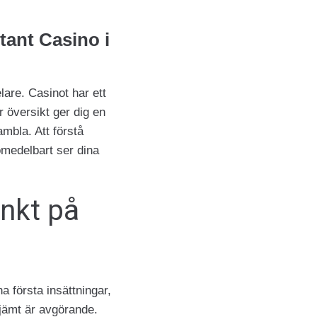
ant Casino i
are. Casinot har ett
 översikt ger dig en
ambla. Att förstå
omedelbart ser dina
nkt på
a första insättningar,
jämt är avgörande.