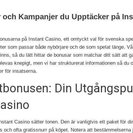
och Kampanjer du Upptäcker på Inst
onusarna på Instant Casino, ett omtyckt val för svenska spel
teter som passar både nybörjare och de som spelat länge. Vår
inns, så du lätt hittar de bonusar som matchar ditt sätt att g
evas knepigt, men vi har strukturerat informationen så du 
r för insatserna.
bonusen: Din Utgångspu
Casino
tant Casino sätter tonen. Den är vanligtvis ett paket för din
och ofta gratissnurr på köpet. Notera att bestämmelserna 