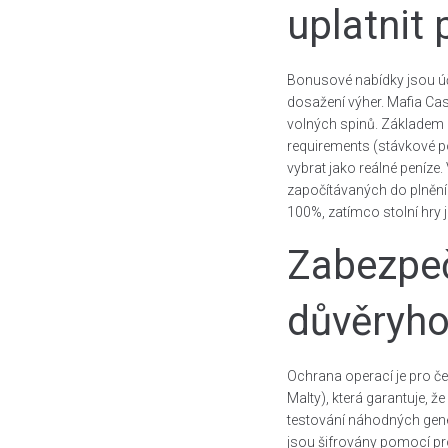
uplatnit 
Bonusové nabídky jsou úči
dosažení výher. Mafia Ca
volných spinů. Základem k
requirements (stávkové po
vybrat jako reálné peníz
započítávaných do plnění p
100%, zatímco stolní hry 
Zabezpeč
důvěryho
Ochrana operací je pro č
Malty), která garantuje, 
testování náhodných gene
jsou šifrovány pomocí prot