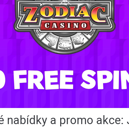
 nabídky a promo akce: 