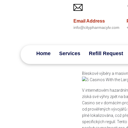
Email Address
info@citypharmacylv.com
Home
Services
Refill Request
Bleskové výběry a masivn
V internetovém hazardním s
získá své výhry zpět na ba
Casino se v domácím prost
od prověřených vývojářů
plně lokalizována, což př
specifických regulí. Tento