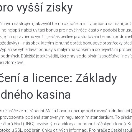
pro vyšší zisky
nným nástrojem, jak zvýšit herní rozpočet a mít více času na hraní, což
sino nejspíš nabízí uvítací bonus pro nové hráče, často v podobě bonu
 jejich správnému využití je však pečlivé prostudování herních podmínek.
žadavky) – násobek, kterým je nutné obrátit bonusové prostředky před 
e. Vyplatí se vyhledávat bonusy s malým násobkem a co největším proce
odmínek. Důležité je také vědět, které hry se do plnění započítávají nejví
jen zlomkově.
ení a licence: Základy
dného kasina
eské hráče velmi zásadní. Mafia Casino operuje pod mezinárodní licencí
že provozovatel podléhá stanoveným regulatorním standardům. To předst
rátorů čísel (RNG) nezávislými auditory a ochranu hráčských fondů. 
okolu SSL, což brání úniku citlivých informací. Pro hráče z České republi