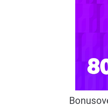
Bonusové