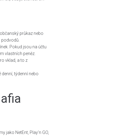
 (občanský průkaz nebo
ci podvodů.
nek. Pokud jsou na účtu
em vlastních peněz.
o vklad, a to z
 denní, týdenní nebo
afia
my jako NetEnt, Play’n GO,