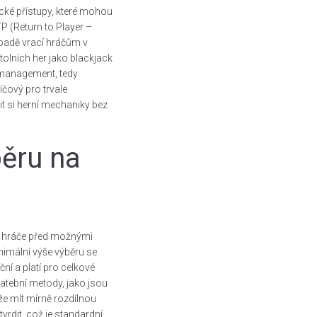
cké přístupy, které mohou
TP (Return to Player –
ípadě vrací hráčům v
olních her jako blackjack
 management, tedy
íčový pro trvale
t si herní mechaniky bez
běru na
ak hráče před možnými
nimální výše výběru se
ní a platí pro celkové
latební metody, jako jsou
že mít mírně rozdílnou
vrdit, což je standardní