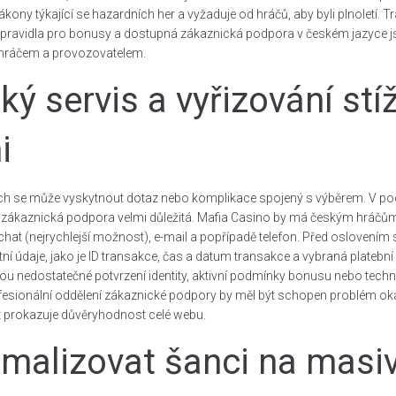
ákony týkající se hazardních her a vyžaduje od hráčů, aby byli plnoletí.
pravidla pro bonusy a dostupná zákaznická podpora v českém jazyce jsou
i hráčem a provozovatelem.
ý servis a vyřizování stí
i
ch se může vyskytnout dotaz nebo komplikace spojený s výběrem. V p
 zákaznická podpora velmi důležitá. Mafia Casino by má českým hráčů
chat (nejrychlejší možnost), e-mail a popřípadě telefon. Před oslovením s
ní údaje, jako je ID transakce, čas a datum transakce a vybraná platební 
ou nedostatečné potvrzení identity, aktivní podmínky bonusu nebo techni
ofesionální oddělení zákaznické podpory by měl být schopen problém oka
ět prokazuje důvěryhodnost celé webu.
malizovat šanci na masiv