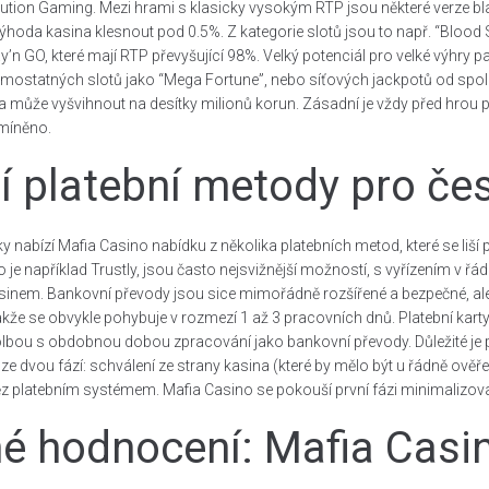
tion Gaming. Mezi hrami s klasicky vysokým RTP jsou některé verze bla
výhoda kasina klesnout pod 0.5%. Z kategorie slotů jsou to např. “Blood
y’n GO, které mají RTP převyšující 98%. Velký potenciál pro velké výhry p
samostatných slotů jako “Mega Fortune”, nebo síťových jackpotů od spol
 může vyšvihnout na desítky milionů korun. Zásadní je vždy před hrou p
zmíněno.
í platební metody pro če
y nabízí Mafia Casino nabídku z několika platebních metod, které se liší
o je například Trustly, jsou často nejsvižnější možností, s vyřízením v ř
inem. Bankovní převody jsou sice mimořádně rozšířené a bezpečné, ale j
že se obvykle pohybuje v rozmezí 1 až 3 pracovních dnů. Platební karty
 volbou s obdobnou dobou zpracování jako bankovní převody. Důležité j
ze dvou fází: schválení ze strany kasina (které by mělo být u řádně ověře
z platebním systémem. Mafia Casino se pokouší první fázi minimalizo
é hodnocení: Mafia Casi