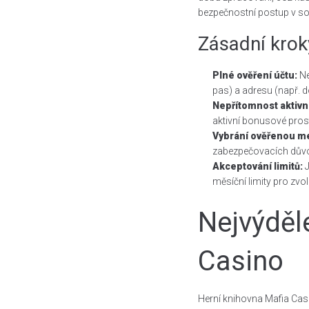
bezpečnostní postup v so
Zásadní krok
Plné ověření účtu:
Ne
pas) a adresu (např. d
Nepřítomnost aktivn
aktivní bonusové prost
Vybrání ověřenou m
zabezpečovacích důvod
Akceptování limitů:
J
měsíční limity pro zvo
Nejvýděl
Casino
Herní knihovna Mafia Casi