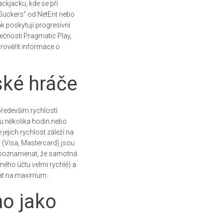
ckjacku, kde se při
 Suckers” od NetEnt nebo
ak poskytují progresivní
ečnosti Pragmatic Play,
rověřit informace o
ské hráče
 především rychlostí
ádu několika hodin nebo
ejich rychlost záleží na
 (Visa, Mastercard) jsou
e poznamenat, že samotná
ného účtu velmi rychlé) a
vat na maximum.
no jako