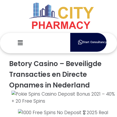
Start Consultancy
Betory Casino – Beveiligde
Transacties en Directe
Opnames in Nederland