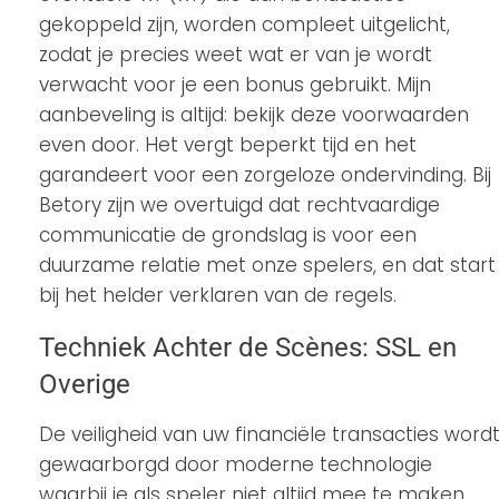
gekoppeld zijn, worden compleet uitgelicht,
zodat je precies weet wat er van je wordt
verwacht voor je een bonus gebruikt. Mijn
aanbeveling is altijd: bekijk deze voorwaarden
even door. Het vergt beperkt tijd en het
garandeert voor een zorgeloze ondervinding. Bij
Betory zijn we overtuigd dat rechtvaardige
communicatie de grondslag is voor een
duurzame relatie met onze spelers, en dat start
bij het helder verklaren van de regels.
Techniek Achter de Scènes: SSL en
Overige
De veiligheid van uw financiële transacties word
gewaarborgd door moderne technologie
waarbij je als speler niet altijd mee te maken