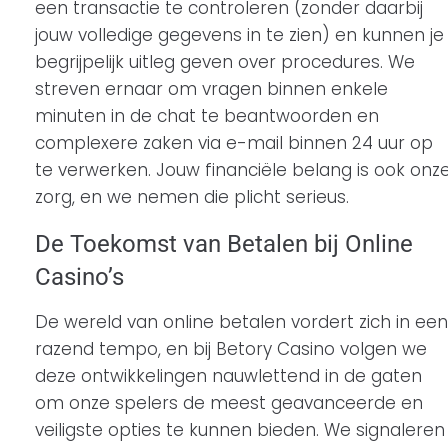
een transactie te controleren (zonder daarbij
jouw volledige gegevens in te zien) en kunnen je
begrijpelijk uitleg geven over procedures. We
streven ernaar om vragen binnen enkele
minuten in de chat te beantwoorden en
complexere zaken via e-mail binnen 24 uur op
te verwerken. Jouw financiële belang is ook onz
zorg, en we nemen die plicht serieus.
De Toekomst van Betalen bij Online
Casino’s
De wereld van online betalen vordert zich in een
razend tempo, en bij Betory Casino volgen we
deze ontwikkelingen nauwlettend in de gaten
om onze spelers de meest geavanceerde en
veiligste opties te kunnen bieden. We signaleren