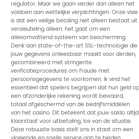
regulator. Maar we gaan verder dan alleen het
voldoen aan wettelijke verplichtingen. Onze visie
is dat een veilige betaling niet alleen bestaat uit
versleuteling alleen; het gaat om een
allesomvattend systeem van bescherming.
Denk aan state-of-the-art SSL-technologie die
jouw gegevens onleesbaar maakt voor derden,
gecombineerd met stringente
verificatieprocedures om fraude met
persoonsgegevens te voorkomen. Ik vind het
essentieel dat spelers begrijpen dat hun geld o
een afzonderlijke rekening wordt bewaard,
totaal afgeschermd van de bedrijfsmiddelen
van het casino. Dit betekent dat jouw saldo altijd
klaarstaat voor uitbetaling, los van de situatie.
Deze robuuste basis stelt ons in staat om een
vloeiende en snelle service aan te bieden,