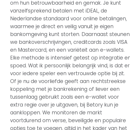
om hun betrouwbaarheid en gemak. Je kunt
vanzelfsprekend betalen met iDEAL, de
Nederlandse standaard voor online betalingen,
waarmee je direct en veilig vanuit je eigen
bankomgeving kunt storten. Daarnaast steunen
we bankoverschrijvingen, creditcards zoals VISA
en Mastercard, en een variëteit aan e-wallets.
Elke methode is intensief getest op integratie e
spoed. Wat ik persoonlijk belangrijk vind, is dat er
voor iedere speler een vertrouwde optie bij zit.
Of je nu de voorliefde geeft aan rechtstreekse
koppeling met je bankrekening of liever een
tussenlaag gebruikt zoals een e-wallet voor
extra regie over je uitgaven, bij Betory kun je
aankloppen. We monitoren de markt
voortdurend om verse, beveiligde en populaire
opties toe te voegen, altijd in het kader van het