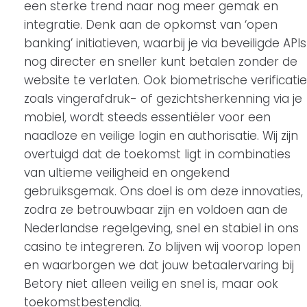
een sterke trend naar nog meer gemak en
integratie. Denk aan de opkomst van ‘open
banking’ initiatieven, waarbij je via beveiligde APIs
nog directer en sneller kunt betalen zonder de
website te verlaten. Ook biometrische verificatie
zoals vingerafdruk- of gezichtsherkenning via je
mobiel, wordt steeds essentiëler voor een
naadloze en veilige login en authorisatie. Wij zijn
overtuigd dat de toekomst ligt in combinaties
van ultieme veiligheid en ongekend
gebruiksgemak. Ons doel is om deze innovaties,
zodra ze betrouwbaar zijn en voldoen aan de
Nederlandse regelgeving, snel en stabiel in ons
casino te integreren. Zo blijven wij voorop lopen
en waarborgen we dat jouw betaalervaring bij
Betory niet alleen veilig en snel is, maar ook
toekomstbestendig.