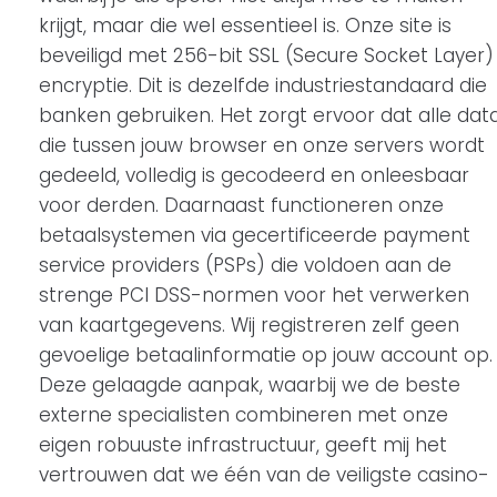
krijgt, maar die wel essentieel is. Onze site is
beveiligd met 256-bit SSL (Secure Socket Layer)
encryptie. Dit is dezelfde industriestandaard die
banken gebruiken. Het zorgt ervoor dat alle dat
die tussen jouw browser en onze servers wordt
gedeeld, volledig is gecodeerd en onleesbaar
voor derden. Daarnaast functioneren onze
betaalsystemen via gecertificeerde payment
service providers (PSPs) die voldoen aan de
strenge PCI DSS-normen voor het verwerken
van kaartgegevens. Wij registreren zelf geen
gevoelige betaalinformatie op jouw account op.
Deze gelaagde aanpak, waarbij we de beste
externe specialisten combineren met onze
eigen robuuste infrastructuur, geeft mij het
vertrouwen dat we één van de veiligste casino-