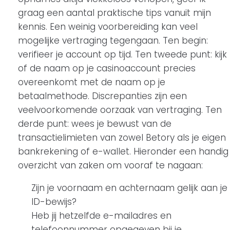
graag een aantal praktische tips vanuit mijn
kennis. Een weinig voorbereiding kan veel
mogelijke vertraging tegengaan. Ten begin:
verifieer je account op tijd. Ten tweede punt: kijk
of de naam op je casinoaccount precies
overeenkomt met de naam op je
betaalmethode. Discrepanties zijn een
veelvoorkomende oorzaak van vertraging. Ten
derde punt: wees je bewust van de
transactielimieten van zowel Betory als je eigen
bankrekening of e-wallet. Hieronder een handig
overzicht van zaken om vooraf te nagaan:
Zijn je voornaam en achternaam gelijk aan je
ID-bewijs?
Heb jij hetzelfde e-mailadres en
telefoonnummer opgegeven bij je