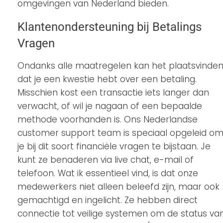
omgevingen van Nederland bieden.
Klantenondersteuning bij Betalings
Vragen
Ondanks alle maatregelen kan het plaatsvinde
dat je een kwestie hebt over een betaling.
Misschien kost een transactie iets langer dan
verwacht, of wil je nagaan of een bepaalde
methode voorhanden is. Ons Nederlandse
customer support team is speciaal opgeleid o
je bij dit soort financiële vragen te bijstaan. Je
kunt ze benaderen via live chat, e-mail of
telefoon. Wat ik essentieel vind, is dat onze
medewerkers niet alleen beleefd zijn, maar ook
gemachtigd en ingelicht. Ze hebben direct
connectie tot veilige systemen om de status va