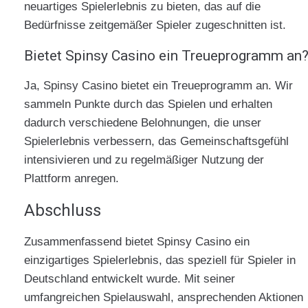
neuartiges Spielerlebnis zu bieten, das auf die
Bedürfnisse zeitgemäßer Spieler zugeschnitten ist.
Bietet Spinsy Casino ein Treueprogramm an
Ja, Spinsy Casino bietet ein Treueprogramm an. Wir
sammeln Punkte durch das Spielen und erhalten
dadurch verschiedene Belohnungen, die unser
Spielerlebnis verbessern, das Gemeinschaftsgefühl
intensivieren und zu regelmäßiger Nutzung der
Plattform anregen.
Abschluss
Zusammenfassend bietet Spinsy Casino ein
einzigartiges Spielerlebnis, das speziell für Spieler in
Deutschland entwickelt wurde. Mit seiner
umfangreichen Spielauswahl, ansprechenden Aktionen