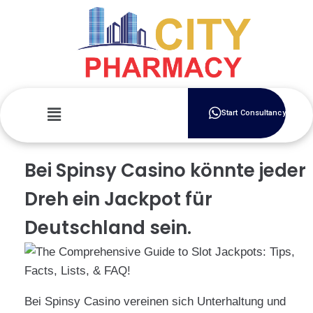
Start Consultancy
Bei Spinsy Casino könnte jeder
Dreh ein Jackpot für
Deutschland sein.
Bei Spinsy Casino vereinen sich Unterhaltung und