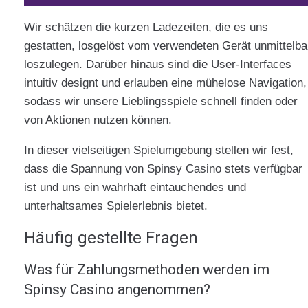
Wir schätzen die kurzen Ladezeiten, die es uns
gestatten, losgelöst vom verwendeten Gerät unmittelba
loszulegen. Darüber hinaus sind die User-Interfaces
intuitiv designt und erlauben eine mühelose Navigation,
sodass wir unsere Lieblingsspiele schnell finden oder
von Aktionen nutzen können.
In dieser vielseitigen Spielumgebung stellen wir fest,
dass die Spannung von Spinsy Casino stets verfügbar
ist und uns ein wahrhaft eintauchendes und
unterhaltsames Spielerlebnis bietet.
Häufig gestellte Fragen
Was für Zahlungsmethoden werden im
Spinsy Casino angenommen?