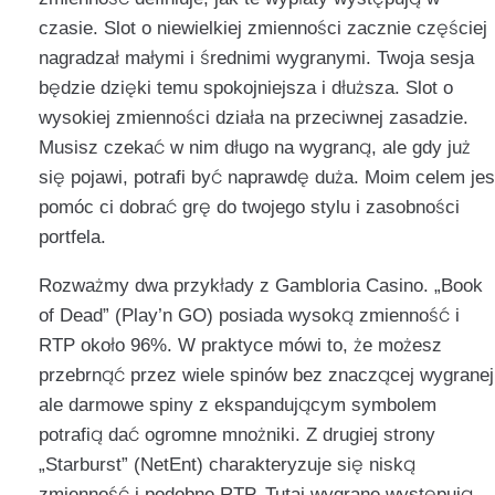
czasie. Slot o niewielkiej zmienności zacznie częściej
nagradzał małymi i średnimi wygranymi. Twoja sesja
będzie dzięki temu spokojniejsza i dłuższa. Slot o
wysokiej zmienności działa na przeciwnej zasadzie.
Musisz czekać w nim długo na wygraną, ale gdy już
się pojawi, potrafi być naprawdę duża. Moim celem jes
pomóc ci dobrać grę do twojego stylu i zasobności
portfela.
Rozważmy dwa przykłady z Gambloria Casino. „Book
of Dead” (Play’n GO) posiada wysoką zmienność i
RTP około 96%. W praktyce mówi to, że możesz
przebrnąć przez wiele spinów bez znaczącej wygranej
ale darmowe spiny z ekspandującym symbolem
potrafią dać ogromne mnożniki. Z drugiej strony
„Starburst” (NetEnt) charakteryzuje się niską
zmienność i podobne RTP. Tutaj wygrane występują