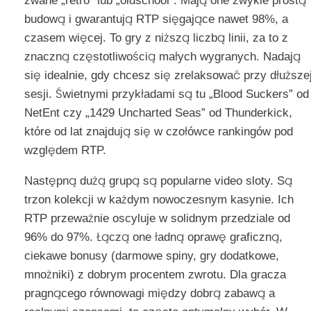
zwane „retro” lub „oldschool”. Mają one zwykle prostą
budową i gwarantują RTP sięgające nawet 98%, a
czasem więcej. To gry z niższą liczbą linii, za to z
znaczną częstotliwością małych wygranych. Nadają
się idealnie, gdy chcesz się zrelaksować przy dłuższe
sesji. Świetnymi przykładami są tu „Blood Suckers” od
NetEnt czy „1429 Uncharted Seas” od Thunderkick,
które od lat znajdują się w czołówce rankingów pod
względem RTP.
Następną dużą grupą są popularne video sloty. Są
trzon kolekcji w każdym nowoczesnym kasynie. Ich
RTP przeważnie oscyluje w solidnym przedziale od
96% do 97%. Łączą one ładną oprawę graficzną,
ciekawe bonusy (darmowe spiny, gry dodatkowe,
mnożniki) z dobrym procentem zwrotu. Dla gracza
pragnącego równowagi między dobrą zabawą a