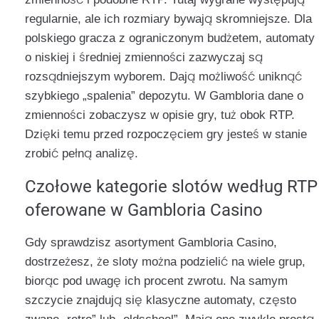
regularnie, ale ich rozmiary bywają skromniejsze. Dla
polskiego gracza z ograniczonym budżetem, automaty
o niskiej i średniej zmienności zazwyczaj są
rozsądniejszym wyborem. Dają możliwość uniknąć
szybkiego „spalenia” depozytu. W Gambloria dane o
zmienności zobaczysz w opisie gry, tuż obok RTP.
Dzięki temu przed rozpoczęciem gry jesteś w stanie
zrobić pełną analizę.
Czołowe kategorie slotów według RTP
oferowane w Gambloria Casino
Gdy sprawdzisz asortyment Gambloria Casino,
dostrzeżesz, że sloty można podzielić na wiele grup,
biorąc pod uwagę ich procent zwrotu. Na samym
szczycie znajdują się klasyczne automaty, często