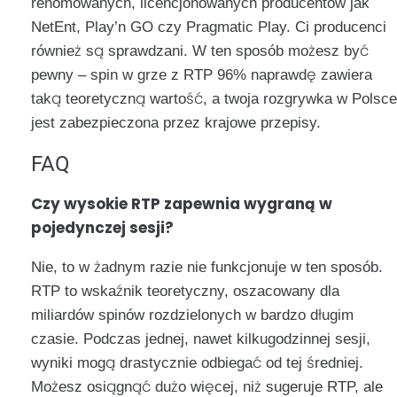
renomowanych, licencjonowanych producentów jak
NetEnt, Play’n GO czy Pragmatic Play. Ci producenci
również są sprawdzani. W ten sposób możesz być
pewny – spin w grze z RTP 96% naprawdę zawiera
taką teoretyczną wartość, a twoja rozgrywka w Polsce
jest zabezpieczona przez krajowe przepisy.
FAQ
Czy wysokie RTP zapewnia wygraną w
pojedynczej sesji?
Nie, to w żadnym razie nie funkcjonuje w ten sposób.
RTP to wskaźnik teoretyczny, oszacowany dla
miliardów spinów rozdzielonych w bardzo długim
czasie. Podczas jednej, nawet kilkugodzinnej sesji,
wyniki mogą drastycznie odbiegać od tej średniej.
Możesz osiągnąć dużo więcej, niż sugeruje RTP, ale