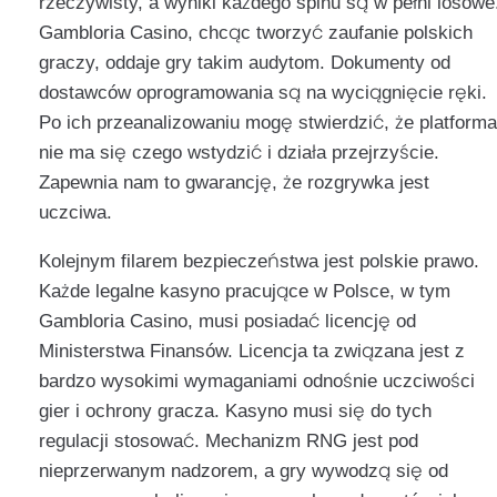
rzeczywisty, a wyniki każdego spinu są w pełni losowe
Gambloria Casino, chcąc tworzyć zaufanie polskich
graczy, oddaje gry takim audytom. Dokumenty od
dostawców oprogramowania są na wyciągnięcie ręki.
Po ich przeanalizowaniu mogę stwierdzić, że platforma
nie ma się czego wstydzić i działa przejrzyście.
Zapewnia nam to gwarancję, że rozgrywka jest
uczciwa.
Kolejnym filarem bezpieczeństwa jest polskie prawo.
Każde legalne kasyno pracujące w Polsce, w tym
Gambloria Casino, musi posiadać licencję od
Ministerstwa Finansów. Licencja ta związana jest z
bardzo wysokimi wymaganiami odnośnie uczciwości
gier i ochrony gracza. Kasyno musi się do tych
regulacji stosować. Mechanizm RNG jest pod
nieprzerwanym nadzorem, a gry wywodzą się od