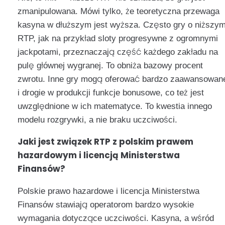
zmanipulowana. Mówi tylko, że teoretyczna przewaga
kasyna w dłuższym jest wyższa. Często gry o niższy
RTP, jak na przykład sloty progresywne z ogromnymi
jackpotami, przeznaczają część każdego zakładu na
pulę głównej wygranej. To obniża bazowy procent
zwrotu. Inne gry mogą oferować bardzo zaawansowan
i drogie w produkcji funkcje bonusowe, co też jest
uwzględnione w ich matematyce. To kwestia innego
modelu rozgrywki, a nie braku uczciwości.
Jaki jest związek RTP z polskim prawem
hazardowym i licencją Ministerstwa
Finansów?
Polskie prawo hazardowe i licencja Ministerstwa
Finansów stawiają operatorom bardzo wysokie
wymagania dotyczące uczciwości. Kasyna, a wśród