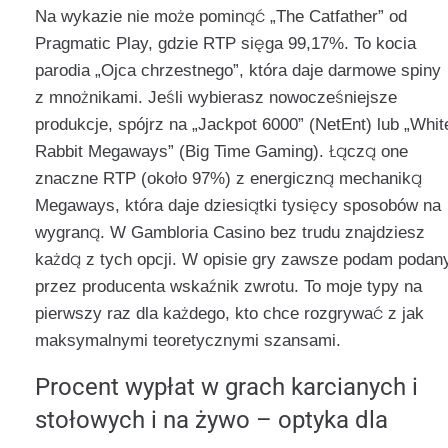
Na wykazie nie może pominąć „The Catfather” od
Pragmatic Play, gdzie RTP sięga 99,17%. To kocia
parodia „Ojca chrzestnego”, która daje darmowe spiny
z mnożnikami. Jeśli wybierasz nowocześniejsze
produkcje, spójrz na „Jackpot 6000” (NetEnt) lub „Whit
Rabbit Megaways” (Big Time Gaming). Łączą one
znaczne RTP (około 97%) z energiczną mechaniką
Megaways, która daje dziesiątki tysięcy sposobów na
wygraną. W Gambloria Casino bez trudu znajdziesz
każdą z tych opcji. W opisie gry zawsze podam podan
przez producenta wskaźnik zwrotu. To moje typy na
pierwszy raz dla każdego, kto chce rozgrywać z jak
maksymalnymi teoretycznymi szansami.
Procent wypłat w grach karcianych i
stołowych i na żywo – optyka dla