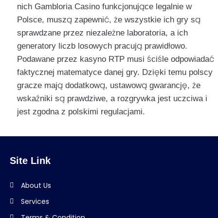
nich Gambloria Casino funkcjonujące legalnie w
Polsce, muszą zapewnić, że wszystkie ich gry są
sprawdzane przez niezależne laboratoria, a ich
generatory liczb losowych pracują prawidłowo.
Podawane przez kasyno RTP musi ściśle odpowiadać
faktycznej matematyce danej gry. Dzięki temu polscy
gracze mają dodatkową, ustawową gwarancję, że
wskaźniki są prawdziwe, a rozgrywka jest uczciwa i
jest zgodna z polskimi regulacjami.
Site Link
About Us
Services
Terms & Condition