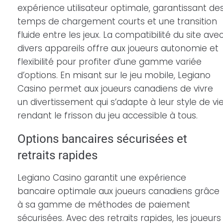
expérience utilisateur optimale, garantissant de
temps de chargement courts et une transition
fluide entre les jeux. La compatibilité du site ave
divers appareils offre aux joueurs autonomie et
flexibilité pour profiter d’une gamme variée
d’options. En misant sur le jeu mobile, Legiano
Casino permet aux joueurs canadiens de vivre
un divertissement qui s’adapte à leur style de vie
rendant le frisson du jeu accessible à tous.
Options bancaires sécurisées et
retraits rapides
Legiano Casino garantit une expérience
bancaire optimale aux joueurs canadiens grâce
à sa gamme de méthodes de paiement
sécurisées. Avec des retraits rapides, les joueurs