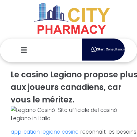
Start Consultancy
Le casino Legiano propose plu
aux joueurs canadiens, car
vous le méritez.
application legiano casino
reconnaît les besoins