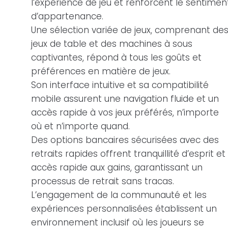
l’expérience de jeu et renforcent le sentimen
d’appartenance.
Une sélection variée de jeux, comprenant de
jeux de table et des machines à sous
captivantes, répond à tous les goûts et
préférences en matière de jeux.
Son interface intuitive et sa compatibilité
mobile assurent une navigation fluide et un
accès rapide à vos jeux préférés, n’importe
où et n’importe quand.
Des options bancaires sécurisées avec des
retraits rapides offrent tranquillité d’esprit et
accès rapide aux gains, garantissant un
processus de retrait sans tracas.
L’engagement de la communauté et les
expériences personnalisées établissent un
environnement inclusif où les joueurs se