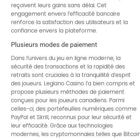
reçoivent leurs gains sans délai. Cet
engagement envers l’efficacité bancaire
renforce la satisfaction des utilisateurs et la
confiance envers la plateforme.
Plusieurs modes de paiement
Dans l’univers du jeu en ligne moderne, la
sécurité des transactions et la rapidité des
retraits sont cruciales à la tranquillité d’esprit
des joueurs. Legiano Casino l’a bien compris et
propose plusieurs méthodes de paiement
conçues pour les joueurs canadiens. Parmi
celles-ci, des portefeuilles numériques comme
PayPal et Skrill, reconnus pour leur sécurité et
leur efficacité. Grâce aux technologies
modernes, les cryptomonnaies telles que Bitcoi