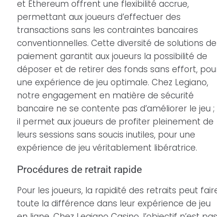
et Ethereum offrent une flexibilité accrue,
permettant aux joueurs d’effectuer des
transactions sans les contraintes bancaires
conventionnelles. Cette diversité de solutions de
paiement garantit aux joueurs la possibilité de
déposer et de retirer des fonds sans effort, pou
une expérience de jeu optimale. Chez Legiano,
notre engagement en matière de sécurité
bancaire ne se contente pas d’améliorer le jeu ;
il permet aux joueurs de profiter pleinement de
leurs sessions sans soucis inutiles, pour une
expérience de jeu véritablement libératrice.
Procédures de retrait rapide
Pour les joueurs, la rapidité des retraits peut fair
toute la différence dans leur expérience de jeu
en ligne. Chez Legiano Casino, l’objectif n’est pa