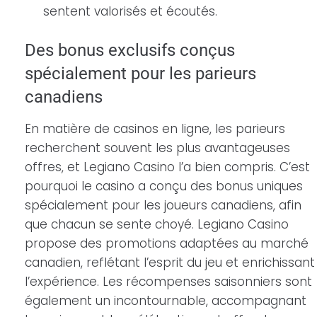
sentent valorisés et écoutés.
Des bonus exclusifs conçus
spécialement pour les parieurs
canadiens
En matière de casinos en ligne, les parieurs
recherchent souvent les plus avantageuses
offres, et Legiano Casino l’a bien compris. C’est
pourquoi le casino a conçu des bonus uniques
spécialement pour les joueurs canadiens, afin
que chacun se sente choyé. Legiano Casino
propose des promotions adaptées au marché
canadien, reflétant l’esprit du jeu et enrichissant
l’expérience. Les récompenses saisonniers sont
également un incontournable, accompagnant