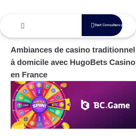
Start Consultancy
Ambiances de casino traditionnel
à domicile avec HugoBets Casino
en France