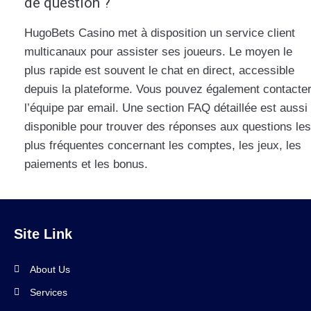
de question ?
HugoBets Casino met à disposition un service client
multicanaux pour assister ses joueurs. Le moyen le
plus rapide est souvent le chat en direct, accessible
depuis la plateforme. Vous pouvez également contacte
l’équipe par email. Une section FAQ détaillée est aussi
disponible pour trouver des réponses aux questions les
plus fréquentes concernant les comptes, les jeux, les
paiements et les bonus.
Site Link
About Us
Services