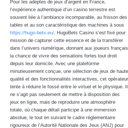
Pour les adeptes de jeux d’argent en France,
l’expérience authentique d’un casino terrestre est
souvent liée à l’ambiance incomparable, au frisson des
tables et au son caractéristique des machines à sous
https://hugo-bets.eu/
. HugoBets Casino s’est fixé pour
mission de capturer cette essence et de la transférer
dans l’univers numérique, donnant aux joueurs français
la chance de vivre des sensations fortes tout droit
depuis leur domicile. Avec une plateforme
minutieusement conçue, une sélection de jeux de haut
qualité et des fonctionnalités interactives, cet opérateu
tente à réduire le fossé entre le virtuel et le physique. Il
ne s’agit pas seulement de mettre à disposition des
jeux en ligne, mais de reproduire une atmosphère
totale, où chaque détail participe à une immersion
absolue, le tout en suivant le cadre réglementaire
rigoureux de l’Autorité Nationale des Jeux (ANJ) pour