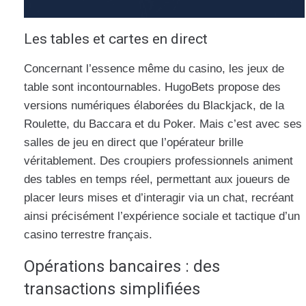
Les tables et cartes en direct
Concernant l’essence même du casino, les jeux de
table sont incontournables. HugoBets propose des
versions numériques élaborées du Blackjack, de la
Roulette, du Baccara et du Poker. Mais c’est avec ses
salles de jeu en direct que l’opérateur brille
véritablement. Des croupiers professionnels animent
des tables en temps réel, permettant aux joueurs de
placer leurs mises et d’interagir via un chat, recréant
ainsi précisément l’expérience sociale et tactique d’un
casino terrestre français.
Opérations bancaires : des
transactions simplifiées