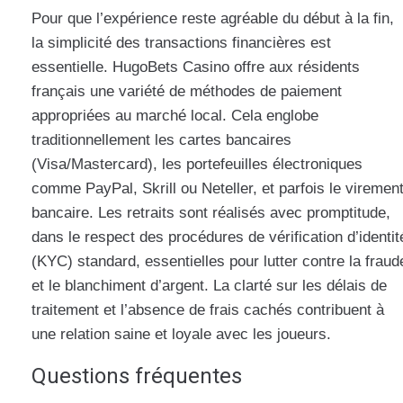
Pour que l’expérience reste agréable du début à la fin,
la simplicité des transactions financières est
essentielle. HugoBets Casino offre aux résidents
français une variété de méthodes de paiement
appropriées au marché local. Cela englobe
traditionnellement les cartes bancaires
(Visa/Mastercard), les portefeuilles électroniques
comme PayPal, Skrill ou Neteller, et parfois le viremen
bancaire. Les retraits sont réalisés avec promptitude,
dans le respect des procédures de vérification d’identit
(KYC) standard, essentielles pour lutter contre la fraud
et le blanchiment d’argent. La clarté sur les délais de
traitement et l’absence de frais cachés contribuent à
une relation saine et loyale avec les joueurs.
Questions fréquentes