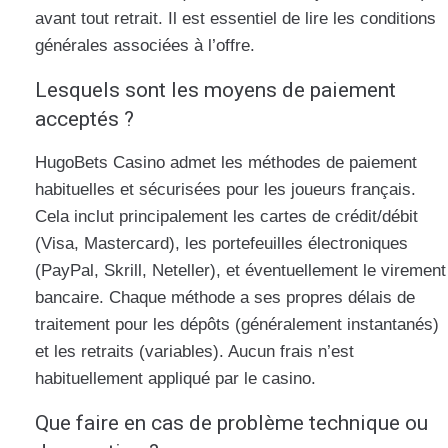
avant tout retrait. Il est essentiel de lire les conditions
générales associées à l’offre.
Lesquels sont les moyens de paiement
acceptés ?
HugoBets Casino admet les méthodes de paiement
habituelles et sécurisées pour les joueurs français.
Cela inclut principalement les cartes de crédit/débit
(Visa, Mastercard), les portefeuilles électroniques
(PayPal, Skrill, Neteller), et éventuellement le virement
bancaire. Chaque méthode a ses propres délais de
traitement pour les dépôts (généralement instantanés)
et les retraits (variables). Aucun frais n’est
habituellement appliqué par le casino.
Que faire en cas de problème technique ou