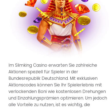
Im Slimking Casino erwarten Sie zahlreiche
Aktionen speziell für Spieler in der
Bundesrepublik Deutschland. Mit exklusiven
Aktionscodes können Sie Ihr Spielerlebnis mit
verlockenden Boni wie kostenlosen Drehungen
und Einzahlungsprämien optimieren. Um jedoch
alle Vorteile zu nutzen, ist es wichtig, die