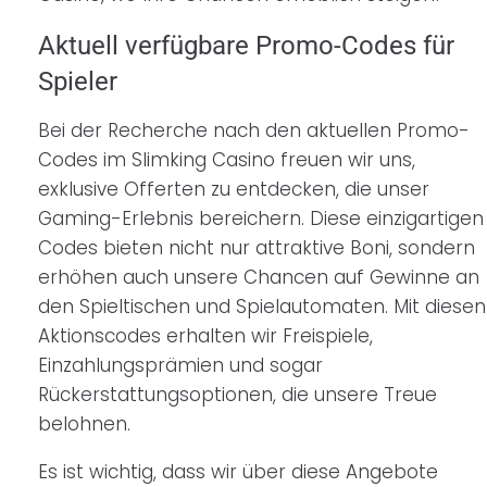
Aktuell verfügbare Promo-Codes für
Spieler
Bei der Recherche nach den aktuellen Promo-
Codes im Slimking Casino freuen wir uns,
exklusive Offerten zu entdecken, die unser
Gaming-Erlebnis bereichern. Diese einzigartigen
Codes bieten nicht nur attraktive Boni, sondern
erhöhen auch unsere Chancen auf Gewinne an
den Spieltischen und Spielautomaten. Mit diesen
Aktionscodes erhalten wir Freispiele,
Einzahlungsprämien und sogar
Rückerstattungsoptionen, die unsere Treue
belohnen.
Es ist wichtig, dass wir über diese Angebote