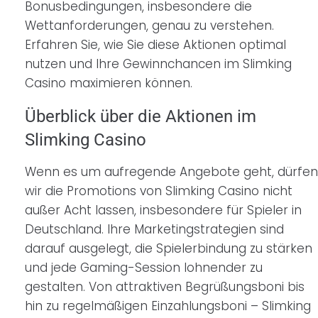
Bonusbedingungen, insbesondere die
Wettanforderungen, genau zu verstehen.
Erfahren Sie, wie Sie diese Aktionen optimal
nutzen und Ihre Gewinnchancen im Slimking
Casino maximieren können.
Überblick über die Aktionen im
Slimking Casino
Wenn es um aufregende Angebote geht, dürfen
wir die Promotions von Slimking Casino nicht
außer Acht lassen, insbesondere für Spieler in
Deutschland. Ihre Marketingstrategien sind
darauf ausgelegt, die Spielerbindung zu stärken
und jede Gaming-Session lohnender zu
gestalten. Von attraktiven Begrüßungsboni bis
hin zu regelmäßigen Einzahlungsboni – Slimking