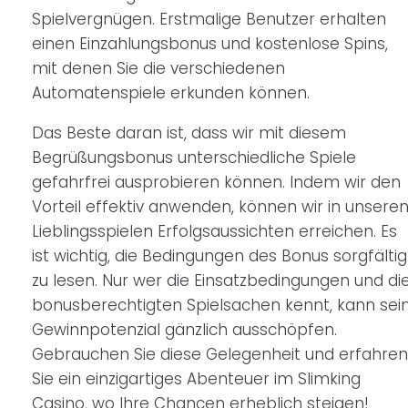
Spielvergnügen. Erstmalige Benutzer erhalten
einen Einzahlungsbonus und kostenlose Spins,
mit denen Sie die verschiedenen
Automatenspiele erkunden können.
Das Beste daran ist, dass wir mit diesem
Begrüßungsbonus unterschiedliche Spiele
gefahrfrei ausprobieren können. Indem wir den
Vorteil effektiv anwenden, können wir in unsere
Lieblingsspielen Erfolgsaussichten erreichen. Es
ist wichtig, die Bedingungen des Bonus sorgfältig
zu lesen. Nur wer die Einsatzbedingungen und di
bonusberechtigten Spielsachen kennt, kann sei
Gewinnpotenzial gänzlich ausschöpfen.
Gebrauchen Sie diese Gelegenheit und erfahren
Sie ein einzigartiges Abenteuer im Slimking
Casino, wo Ihre Chancen erheblich steigen!