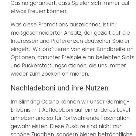
Casino garantiert, dass Spieler sich immer auf
etwas freuen können.
Was diese Promotions auszeichnet, ist ihr
maßgeschneiderter Ansatz, der gezielt auf die
Interessen und Präferenzen deutscher Spieler
eingeht. Wir profitieren von einer Bandbreite an
Optionen, darunter Freispiele an beliebten Slots
und Rückerstattungsaktionen, die uns immer
wieder zum Zocken animieren.
Nachladeboni und ihre Nutzen
Im Slimking Casino können wir unser Gaming-
Erlebnis mit Aufladeboni auf ein anderes Level
anheben und so für fortwährende Faszination
gewährleisten. Diese Zusätze sind nicht nur
schöne Zugaben, sondern bieten beträchtliche