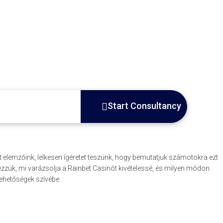
Start Consultancy
t elemzőink, lelkesen ígéretet teszünk, hogy bemutatjuk számotokra ezt
zzük, mi varázsolja a Rainbet Casinót kivételessé, és milyen módon
lehetőségek szívébe.