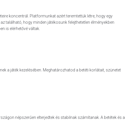
re koncentrál. Platformunkat azért teremtettük létre, hogy egy
az található, hogy minden játékosunk felejthetetlen élményekben
 is elérhetővé váltak.
enek a játék kezelésében. Meghatározhatod a betéti korlátait, szünetet
rszágon népszerűen elterjedtek és stabilnak számítanak. A betétek és a