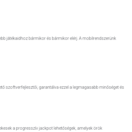
sebb játékaidhoz bármikor és bármikor elérj. A mobilrendszerünk
ető szoftverfejlesztői, garantálva ezzel a legmagasabb minőséget és
ekesek a progresszív jackpot lehetőségek, amelyek örök