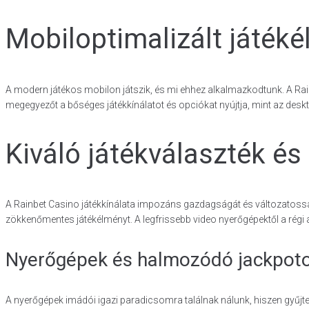
Mobiloptimalizált játék
A modern játékos mobilon játszik, és mi ehhez alkalmazkodtunk. A Rain
megegyezőt a bőséges játékkínálatot és opciókat nyújtja, mint az desktop
Kiváló játékválaszték és
A Rainbet Casino játékkínálata impozáns gazdagságát és változatosságá
zökkenőmentes játékélményt. A legfrissebb video nyerőgépektől a régi as
Nyerőgépek és halmozódó jackpot
A nyerőgépek imádói igazi paradicsomra találnak nálunk, hiszen gyűj