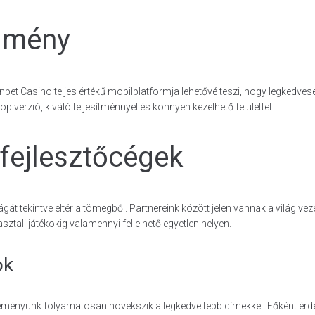
élmény
bet Casino teljes értékű mobilplatformja lehetővé teszi, hogy legkedve
 verzió, kiváló teljesítménnyel és könnyen kezelhető felülettel.
 fejlesztőcégek
t tekintve eltér a tömegből. Partnereink között jelen vannak a világ vez
ztali játékokig valamennyi fellelhető egyetlen helyen.
ok
teményünk folyamatosan növekszik a legkedveltebb címekkel. Főként érd